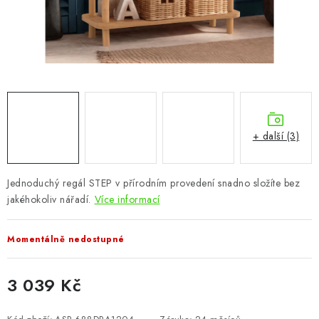
CHOVATELSKÉ POTŘEBY
DOPLŇKY A DEKORACE
ZAHRADA
OSTATNÍ
+ další (3)
NOVINKY
Jednoduchý regál STEP v přírodním provedení snadno složíte bez
VÝPRODEJ
jakéhokoliv nářadí.
Více informací
Vše o nákupu
Info
Reklamace a odstoupení od smlouvy
Momentálně nedostupné
Kontakty
Bonusový program NBM+
Blog
3 039 Kč
Měrná cena: