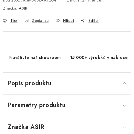
Kód zboží:
ASR-688DRA1204
Záruka
:
24 měsíců
Značka:
ASIR
Tisk
Zeptat se
Hlídat
Sdílet
Navštivte náš showroom
15 000+ výrobků v nabídce
Popis produktu
Parametry produktu
Značka
 ASIR