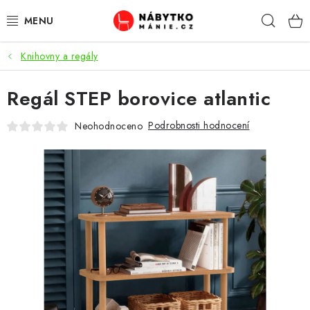
Přejít
Hleda
na
obsah
Knihovny a regály
OBÝVACÍ POKOJ
Regál STEP borovice atlantic
KUCHYŇ A JÍDELNA
Podrobnosti hodnocení
Neohodnoceno
LOŽNICE
DĚTSKÝ POKOJ
KANCELÁŘ / PRACOVNA
KOUPELNA A WC
PŘEDSÍŇ