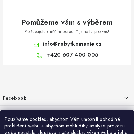
Pomůžeme vám s výběrem
Potřebujete s něčím poradit? Jsme tu pro vás!
info
@
nabytkomanie.cz
+420 607 400 005
Z
á
p
a
Facebook
t
í
Informace pro vás
Používáme cookies, abychom Vám umožnili pohodlné
Vše o nákupu
prohlížení webu a abychom mohli díky analýze provozu
webu neustále zlepšovat naše služby, výkon webu a jeho