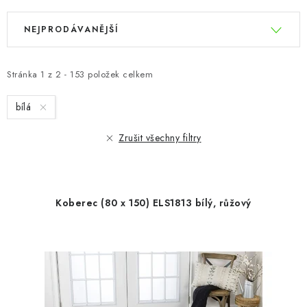
V
Ř
NEJPRODÁVANĚJŠÍ
ý
a
p
z
i
e
Stránka
1
z
2
-
153
položek celkem
s
n
bílá
p
í
r
p
Zrušit všechny filtry
o
r
d
o
u
d
Koberec (80 x 150) ELS1813 bílý, růžový
k
u
t
k
ů
t
ů