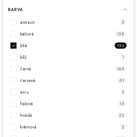
CHOVATELSKÉ POTŘEBY
BARVA
DOPLŇKY A DEKORACE
antracit
5
ZAHRADA
béžová
159
bílá
153
OSTATNÍ
bílý
1
NOVINKY
černá
165
VÝPRODEJ
červená
61
ecru
2
Vše o nákupu
Info
Reklamace a odstoupení od smlouvy
fialová
15
Kontakty
Bonusový program NBM+
Blog
hnědá
23
krémová
2