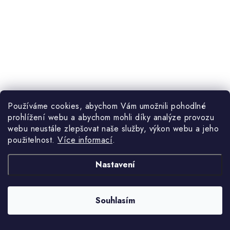
Používáme cookies, abychom Vám umožnili pohodlné
prohlížení webu a abychom mohli díky analýze provozu
webu neustále zlepšovat naše služby, výkon webu a jeho
použitelnost.
Více informací
.
679 Kč
3-6 týdnů
Nastavení
Souhlasím
Bílý a červený koberec s perským vzorem.