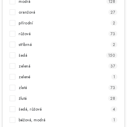
modrá
128
oranžová
27
přírodní
2
růžová
73
stříbrná
2
šedá
150
zelená
37
zelené
1
zlatá
73
žlutá
28
šedá, růžová
4
béžová, modrá
1