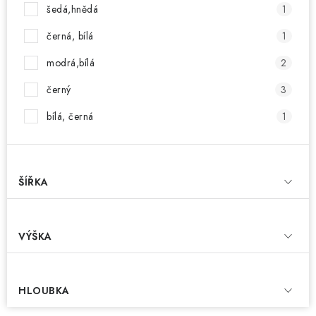
šedá,hnědá
1
černá, bílá
1
modrá,bílá
2
černý
3
bílá, černá
1
ŠÍŘKA
VÝŠKA
HLOUBKA