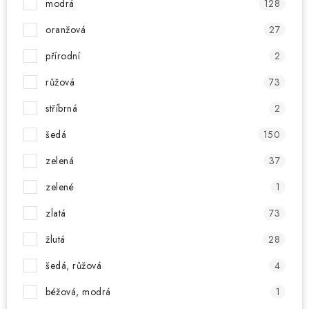
modrá
128
oranžová
27
přírodní
2
růžová
73
stříbrná
2
šedá
150
zelená
37
zelené
1
zlatá
73
žlutá
28
šedá, růžová
4
béžová, modrá
1