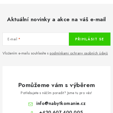
c
í
p
Aktuální novinky a akce na váš e-mail
r
v
k
E-mail
PŘIHLÁSIT SE
y
v
ý
Vložením e-mailu souhlasíte s
podmínkami ochrany osobních údajů
p
i
s
u
Pomůžeme vám s výběrem
Potřebujete s něčím poradit? Jsme tu pro vás!
info
@
nabytkomanie.cz
+420 607 400 005