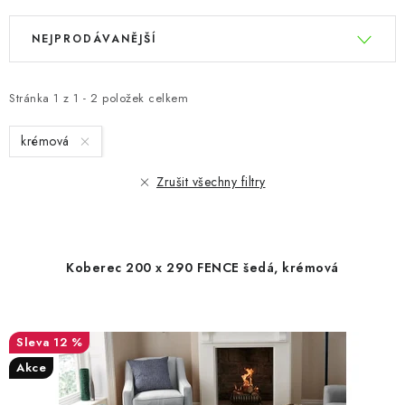
V
Ř
NEJPRODÁVANĚJŠÍ
ý
a
p
z
i
e
Stránka
1
z
1
-
2
položek celkem
s
n
krémová
p
í
r
p
Zrušit všechny filtry
o
r
d
o
u
d
Koberec 200 x 290 FENCE šedá, krémová
k
u
t
k
ů
t
12 %
ů
Akce