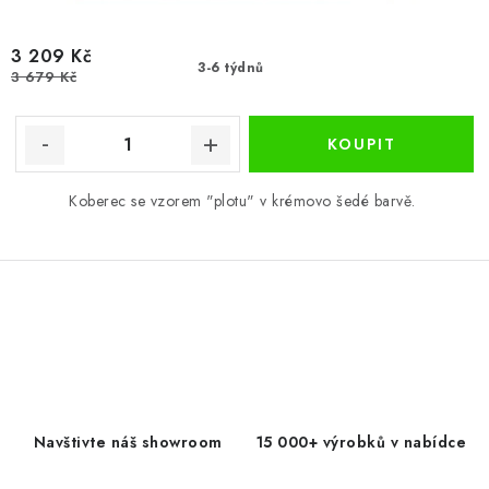
3 209 Kč
3-6 týdnů
3 679 Kč
Koberec se vzorem "plotu" v krémovo šedé barvě.
O
v
l
á
d
Navštivte náš showroom
15 000+ výrobků v nabídce
a