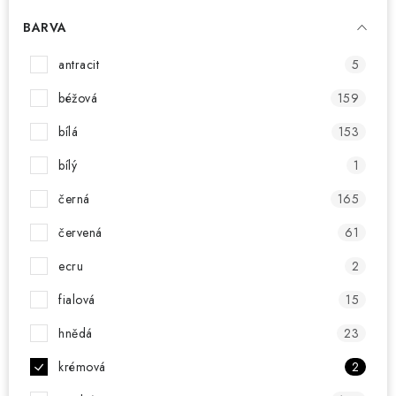
CHOVATELSKÉ POTŘEBY
BARVA
DOPLŇKY A DEKORACE
antracit
5
ZAHRADA
béžová
159
bílá
153
OSTATNÍ
bílý
1
NOVINKY
černá
165
VÝPRODEJ
červená
61
ecru
2
Vše o nákupu
Info
Reklamace a odstoupení od smlouvy
fialová
15
Kontakty
Bonusový program NBM+
Blog
hnědá
23
krémová
2