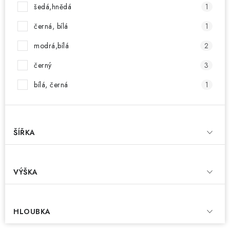
šedá,hnědá
1
černá, bílá
1
modrá,bílá
2
černý
3
bílá, černá
1
ŠÍŘKA
VÝŠKA
HLOUBKA