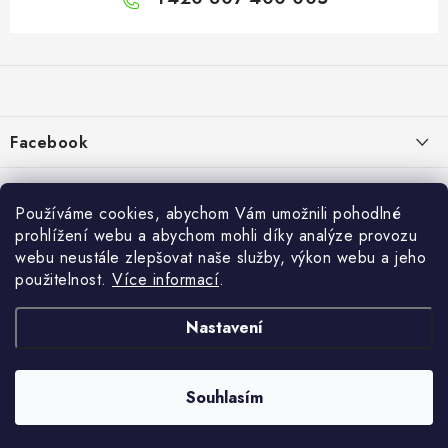
Z
á
p
a
Facebook
t
í
Informace pro vás
Používáme cookies, abychom Vám umožnili pohodlné
Vše o nákupu
prohlížení webu a abychom mohli díky analýze provozu
webu neustále zlepšovat naše služby, výkon webu a jeho
Info
použitelnost.
Více informací
.
Reklamace a odstoupení od smlouvy
Nastavení
Kontakty
Bonusový program NBM+
Souhlasím
Copyright 2026
Nábytkomanie
. Všechna práva vyhrazena.
Vytvořil Shoptet
Blog