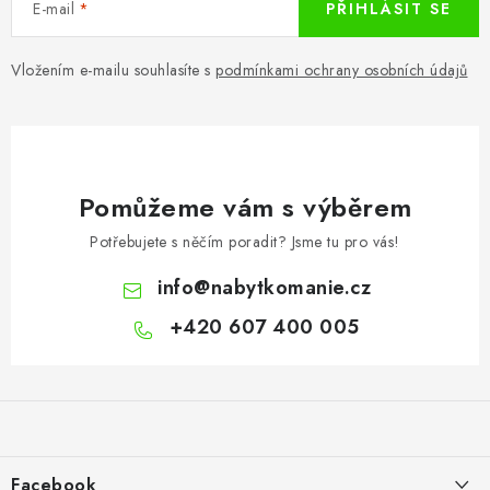
E-mail
PŘIHLÁSIT SE
Vložením e-mailu souhlasíte s
podmínkami ochrany osobních údajů
Pomůžeme vám s výběrem
Potřebujete s něčím poradit? Jsme tu pro vás!
info
@
nabytkomanie.cz
+420 607 400 005
Z
á
p
a
Facebook