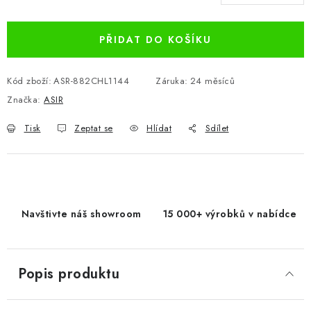
Měrná cena:
PŘIDAT DO KOŠÍKU
Kód zboží:
ASR-882CHL1144
Záruka
:
24 měsíců
Značka:
ASIR
Tisk
Zeptat se
Hlídat
Sdílet
Navštivte náš showroom
15 000+ výrobků v nabídce
Popis produktu