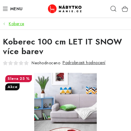
Přejít
Hleda
na
obsah
Koberce
OBÝVACÍ POKOJ
Koberec 100 cm LET IT SNOW
KUCHYŇ A JÍDELNA
více barev
LOŽNICE
Podrobnosti hodnocení
Neohodnoceno
DĚTSKÝ POKOJ
25 %
KANCELÁŘ / PRACOVNA
Akce
KOUPELNA A WC
PŘEDSÍŇ