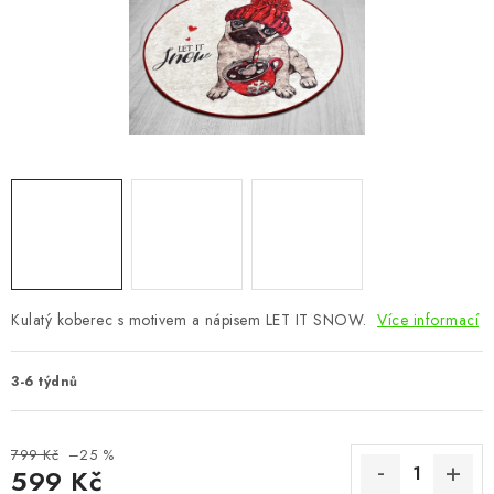
CHOVATELSKÉ POTŘEBY
DOPLŇKY A DEKORACE
ZAHRADA
OSTATNÍ
NOVINKY
VÝPRODEJ
Kulatý koberec s motivem a nápisem LET IT SNOW.
Více informací
Vše o nákupu
Info
Reklamace a odstoupení od smlouvy
3-6 týdnů
Kontakty
Bonusový program NBM+
Blog
799 Kč
–25 %
599 Kč