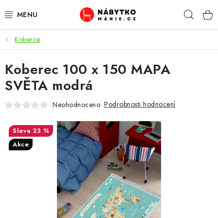
Přejít
Hleda
na
obsah
Koberce
OBÝVACÍ POKOJ
Koberec 100 x 150 MAPA
KUCHYŇ A JÍDELNA
SVĚTA modrá
LOŽNICE
Podrobnosti hodnocení
Neohodnoceno
DĚTSKÝ POKOJ
23 %
KANCELÁŘ / PRACOVNA
Akce
KOUPELNA A WC
PŘEDSÍŇ