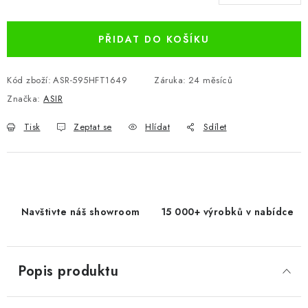
Měrná cena:
PŘIDAT DO KOŠÍKU
Kód zboží:
ASR-595HFT1649
Záruka
:
24 měsíců
Značka:
ASIR
Tisk
Zeptat se
Hlídat
Sdílet
Navštivte náš showroom
15 000+ výrobků v nabídce
Popis produktu