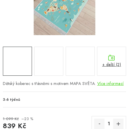
CHOVATELSKÉ POTŘEBY
DOPLŇKY A DEKORACE
ZAHRADA
OSTATNÍ
NOVINKY
+ další (2)
VÝPRODEJ
Dětský koberec s třásněmi s motivem MAPA SVĚTA.
Více informací
Vše o nákupu
Info
Reklamace a odstoupení od smlouvy
3-6 týdnů
Kontakty
Bonusový program NBM+
Blog
1 099 Kč
–23 %
839 Kč