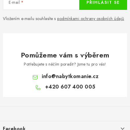
E-mail
PŘIHLÁSIT SE
Vložením e-mailu souhlasíte s
podmínkami ochrany osobních údajů
Pomůžeme vám s výběrem
Potřebujete s něčím poradit? Jsme tu pro vás!
info
@
nabytkomanie.cz
+420 607 400 005
Z
á
p
a
Facebook