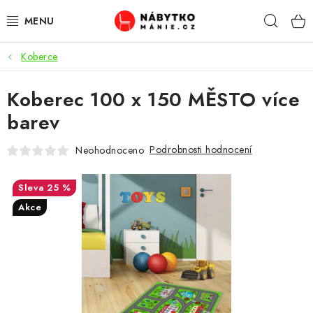
Přejít
Hleda
na
obsah
Koberce
OBÝVACÍ POKOJ
Koberec 100 x 150 MĚSTO více
KUCHYŇ A JÍDELNA
barev
LOŽNICE
Podrobnosti hodnocení
Neohodnoceno
DĚTSKÝ POKOJ
25 %
KANCELÁŘ / PRACOVNA
Akce
KOUPELNA A WC
PŘEDSÍŇ