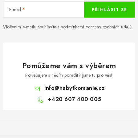
E-mail
PŘIHLÁSIT SE
Vložením e-mailu souhlasíte s
podmínkami ochrany osobních údajů
Pomůžeme vám s výběrem
Potřebujete s něčím poradit? Jsme tu pro vás!
info
@
nabytkomanie.cz
+420 607 400 005
Z
á
p