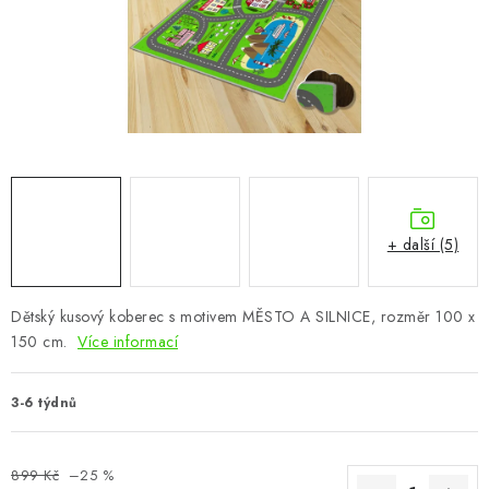
CHOVATELSKÉ POTŘEBY
DOPLŇKY A DEKORACE
ZAHRADA
OSTATNÍ
NOVINKY
+ další (5)
VÝPRODEJ
Dětský kusový koberec s motivem MĚSTO A SILNICE, rozměr 100 x
150 cm.
Více informací
Vše o nákupu
Info
Reklamace a odstoupení od smlouvy
Kontakty
Bonusový program NBM+
Blog
3-6 týdnů
899 Kč
–25 %