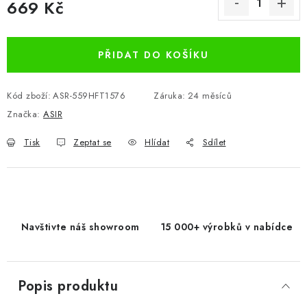
669 Kč
Měrná cena:
PŘIDAT DO KOŠÍKU
Kód zboží:
ASR-559HFT1576
Záruka
:
24 měsíců
Značka:
ASIR
Tisk
Zeptat se
Hlídat
Sdílet
Navštivte náš showroom
15 000+ výrobků v nabídce
Popis produktu