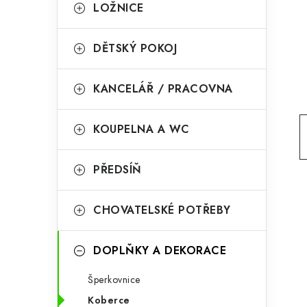
g
LOŽNICE
r
o
a
r
DĚTSKÝ POKOJ
n
i
KANCELÁŘ / PRACOVNA
e
n
í
KOUPELNA A WC
p
PŘEDSÍŇ
a
n
CHOVATELSKÉ POTŘEBY
e
l
DOPLŇKY A DEKORACE
Šperkovnice
Koberce