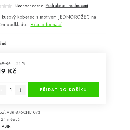
Podrobnosti hodnocení
Neohodnoceno
ý kusový koberec s motivem JEDNOROŽEC na
ém podkladu.
Více informací
dnů
49 Kč
–21 %
19 Kč
rná cena:
PŘIDAT DO KOŠÍKU
ží:
ASR-876CHL1073
24 měsíců
:
ASIR