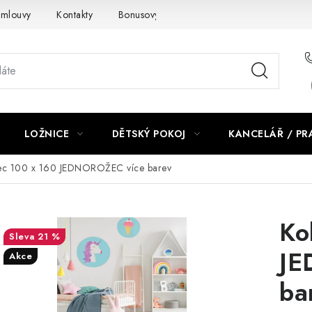
smlouvy
Kontakty
Bonusový program NBM+
Blog
LOŽNICE
DĚTSKÝ POKOJ
KANCELÁŘ / P
ec 100 x 160 JEDNOROŽEC více barev
Ko
21 %
JE
Akce
ba