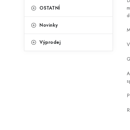
D
OSTATNÍ
m
d
Novinky
M
Výprodej
V
G
A
s
P
R