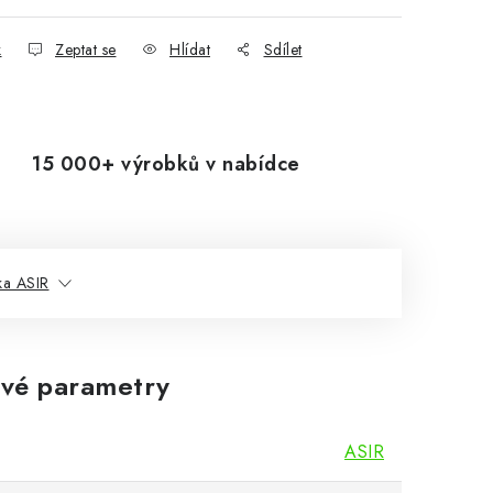
k
Zeptat se
Hlídat
Sdílet
15 000+ výrobků v nabídce
ka ASIR
vé parametry
ASIR