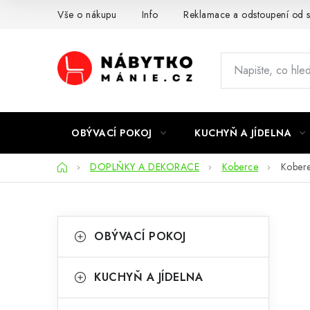
Přejít
Vše o nákupu
Info
Reklamace a odstoupení od 
na
obsah
OBÝVACÍ POKOJ
KUCHYŇ A JÍDELNA
Domů
DOPLŇKY A DEKORACE
Koberce
Kober
P
K
Přeskočit
OBÝVACÍ POKOJ
kategorie
a
o
t
s
KUCHYŇ A JÍDELNA
e
t