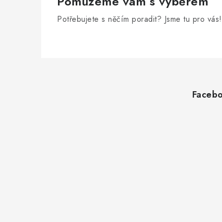
Pomůžeme vám s výběrem
Potřebujete s něčím poradit? Jsme tu pro vás!
Z
á
Faceb
p
a
t
í