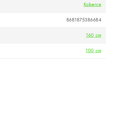
Koberce
8681875386684
160 cm
100 cm