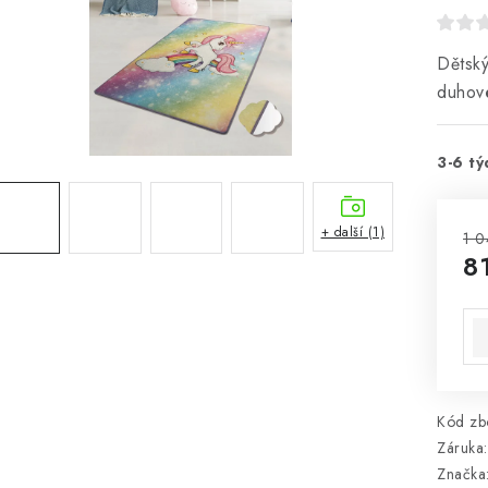
Dětsk
duhov
3-6 tý
+ další (1)
1 0
8
Mě
Kód zbo
Záruka
:
Značka