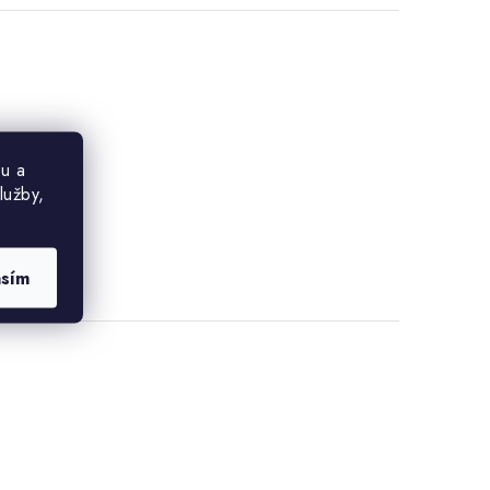
u a
lužby,
asím