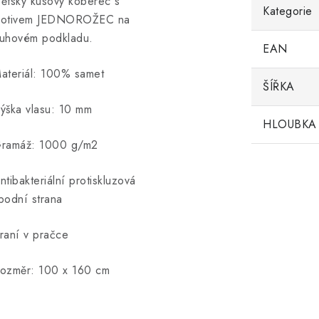
ětský kusový koberec s
Kategorie
otivem JEDNOROŽEC na
uhovém podkladu.
EAN
ateriál: 100% samet
ŠÍŘKA
ýška vlasu: 10 mm
HLOUBKA
ramáž: 1000 g/m2
ntibakteriální protiskluzová
podní strana
raní v pračce
ozměr: 100 x 160 cm