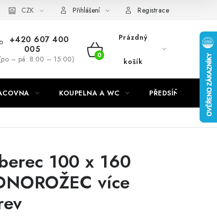
CZK
Přihlášení
Registrace
Prázdný
+420 607 400
005
NÁKUPNÍ
(po – pá: 8:00 – 15:00)
košík
KOŠÍK
RACOVNA
KOUPELNA A WC
PŘEDSÍŇ
C
berec 100 x 160
DNOROŽEC více
rev