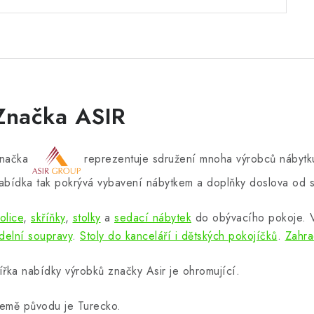
Značka ASIR
načka
reprezentuje sdružení mnoha výrobců nábytku
abídka tak pokrývá vybavení nábytkem a doplňky doslova od s
olice
,
skříňky
,
stolky
a
sedací nábytek
do obývacího pokoje.
ídelní soupravy
.
Stoly do kanceláří i dětských pokojíčků
.
Zahra
ířka nabídky výrobků značky Asir je ohromující.
emě původu je Turecko.