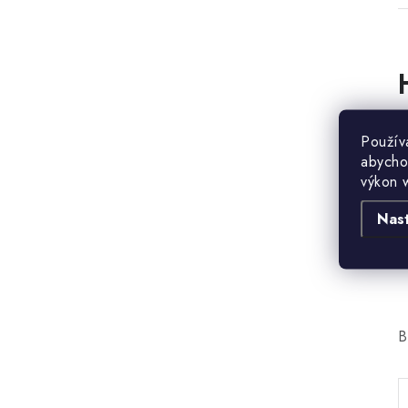
B
Použív
abycho
výkon 
Nas
B