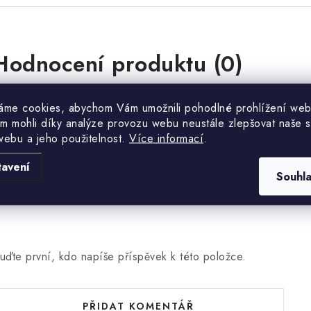
Hodnocení produktu (0)
uďte první, kdo napíše příspěvek k této položce.
áme cookies, abychom Vám umožnili pohodlné prohlížení web
m mohli díky analýze provozu webu neustále zlepšovat naše s
webu a jeho použitelnost.
Více informací
.
PŘIDAT HODNOCENÍ
tavení
Souhl
uďte první, kdo napíše příspěvek k této položce.
PŘIDAT KOMENTÁŘ