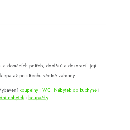
 a domácích potřeb, doplňků a dekorací. Její
klepa až po střechu včetně zahrady.
 Vybavení
koupelny i WC
.
Nábytek do kuchyně
i
dní nábytek
i
houpačky
....