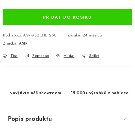
Měrná cena:
PŘIDAT DO KOŠÍKU
Kód zboží:
ASR-882CHL1250
Záruka
:
24 měsíců
Značka:
ASIR
Tisk
Zeptat se
Hlídat
Sdílet
Navštivte náš showroom
15 000+ výrobků v nabídce
Popis produktu