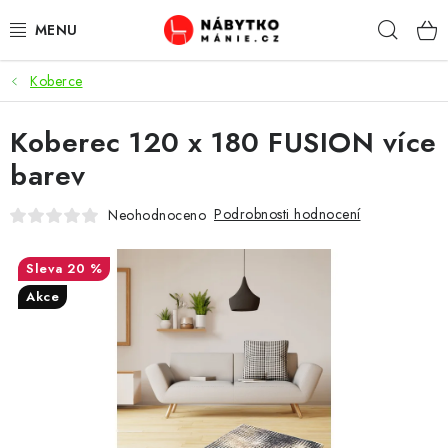
Přejít
Hleda
na
obsah
Koberce
OBÝVACÍ POKOJ
Koberec 120 x 180 FUSION více
KUCHYŇ A JÍDELNA
barev
LOŽNICE
Podrobnosti hodnocení
Neohodnoceno
DĚTSKÝ POKOJ
20 %
KANCELÁŘ / PRACOVNA
Akce
KOUPELNA A WC
PŘEDSÍŇ