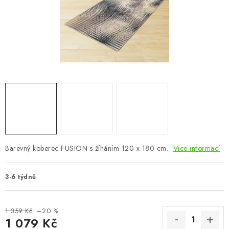
CHOVATELSKÉ POTŘEBY
DOPLŇKY A DEKORACE
ZAHRADA
OSTATNÍ
NOVINKY
VÝPRODEJ
Barevný koberec FUSION s žíháním 120 x 180 cm.
Více informací
Vše o nákupu
Info
Reklamace a odstoupení od smlouvy
3-6 týdnů
Kontakty
Bonusový program NBM+
Blog
1 359 Kč
–20 %
1 079 Kč