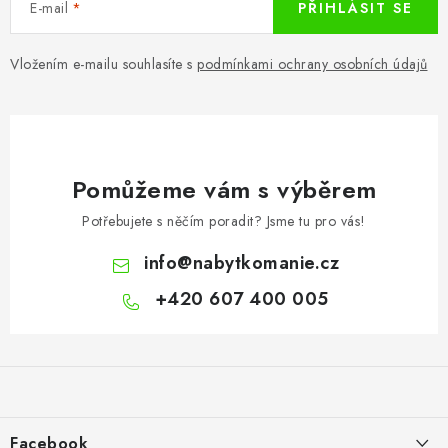
E-mail
PŘIHLÁSIT SE
Vložením e-mailu souhlasíte s
podmínkami ochrany osobních údajů
Pomůžeme vám s výběrem
Potřebujete s něčím poradit? Jsme tu pro vás!
info
@
nabytkomanie.cz
+420 607 400 005
Z
á
p
a
Facebook