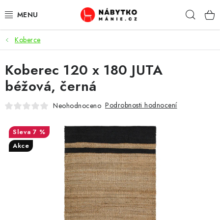
Přejít
Hleda
na
obsah
Koberce
OBÝVACÍ POKOJ
Koberec 120 x 180 JUTA
KUCHYŇ A JÍDELNA
béžová, černá
LOŽNICE
Podrobnosti hodnocení
Neohodnoceno
DĚTSKÝ POKOJ
7 %
KANCELÁŘ / PRACOVNA
Akce
KOUPELNA A WC
PŘEDSÍŇ