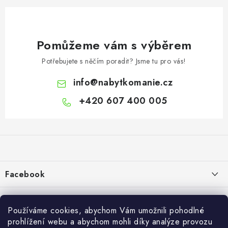
Pomůžeme vám s výběrem
Potřebujete s něčím poradit? Jsme tu pro vás!
info
@
nabytkomanie.cz
+420 607 400 005
Z
á
p
a
Facebook
t
í
Informace pro vás
Používáme cookies, abychom Vám umožnili pohodlné
Vše o nákupu
prohlížení webu a abychom mohli díky analýze provozu