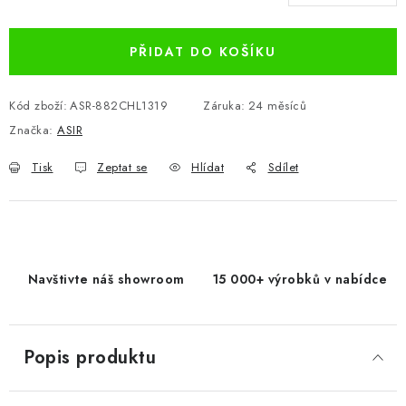
Měrná cena:
PŘIDAT DO KOŠÍKU
Kód zboží:
ASR-882CHL1319
Záruka
:
24 měsíců
Značka:
ASIR
Tisk
Zeptat se
Hlídat
Sdílet
Navštivte náš showroom
15 000+ výrobků v nabídce
Popis produktu