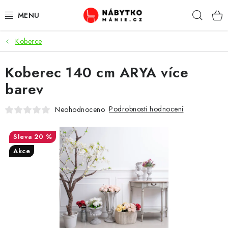
Přejít
Hleda
na
obsah
Koberce
OBÝVACÍ POKOJ
Koberec 140 cm ARYA více
KUCHYŇ A JÍDELNA
barev
LOŽNICE
Podrobnosti hodnocení
Neohodnoceno
DĚTSKÝ POKOJ
20 %
KANCELÁŘ / PRACOVNA
Akce
KOUPELNA A WC
PŘEDSÍŇ