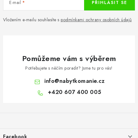
E-mail
PŘIHLÁSIT SE
Vložením e-mailu souhlasíte s
podmínkami ochrany osobních údajů
Pomůžeme vám s výběrem
Potřebujete s něčím poradit? Jsme tu pro vás!
info
@
nabytkomanie.cz
+420 607 400 005
Z
á
p
a
Facebook