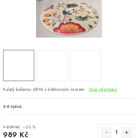
CHOVATELSKÉ POTŘEBY
DOPLŇKY A DEKORACE
ZAHRADA
OSTATNÍ
NOVINKY
VÝPRODEJ
Kulatý koberec ARYA s květinovým vzorem.
Více informací
Vše o nákupu
Info
Reklamace a odstoupení od smlouvy
3-6 týdnů
Kontakty
Bonusový program NBM+
Blog
1 239 Kč
–20 %
989 Kč