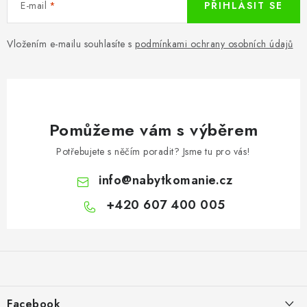
E-mail
PŘIHLÁSIT SE
Vložením e-mailu souhlasíte s
podmínkami ochrany osobních údajů
Pomůžeme vám s výběrem
Potřebujete s něčím poradit? Jsme tu pro vás!
info
@
nabytkomanie.cz
+420 607 400 005
Z
á
p
a
Facebook