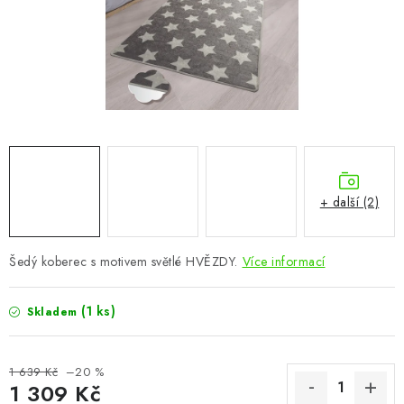
CHOVATELSKÉ POTŘEBY
DOPLŇKY A DEKORACE
ZAHRADA
OSTATNÍ
NOVINKY
+ další (2)
VÝPRODEJ
Šedý koberec s motivem světlé HVĚZDY.
Více informací
Vše o nákupu
Info
Reklamace a odstoupení od smlouvy
(1 ks)
Skladem
Kontakty
Bonusový program NBM+
Blog
1 639 Kč
–20 %
1 309 Kč