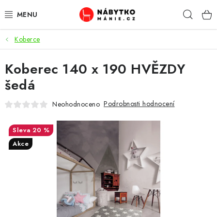
Přejít
Hleda
na
obsah
Koberce
OBÝVACÍ POKOJ
Koberec 140 x 190 HVĚZDY
KUCHYŇ A JÍDELNA
šedá
LOŽNICE
Podrobnosti hodnocení
Neohodnoceno
DĚTSKÝ POKOJ
20 %
KANCELÁŘ / PRACOVNA
Akce
KOUPELNA A WC
PŘEDSÍŇ