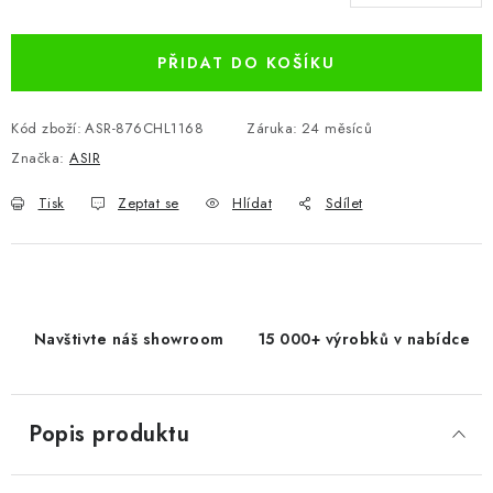
Měrná cena:
PŘIDAT DO KOŠÍKU
Kód zboží:
ASR-876CHL1168
Záruka
:
24 měsíců
Značka:
ASIR
Tisk
Zeptat se
Hlídat
Sdílet
Navštivte náš showroom
15 000+ výrobků v nabídce
Popis produktu