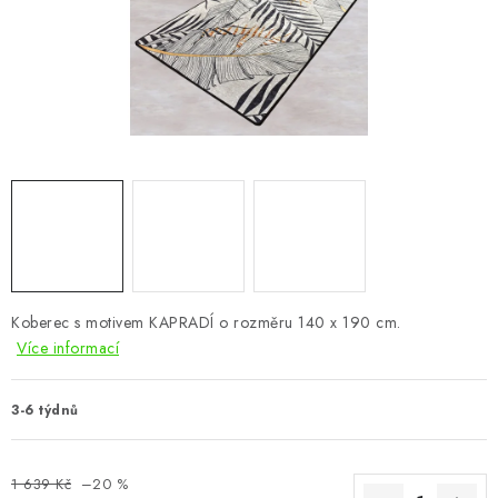
CHOVATELSKÉ POTŘEBY
DOPLŇKY A DEKORACE
ZAHRADA
OSTATNÍ
NOVINKY
VÝPRODEJ
Koberec s motivem KAPRADÍ o rozměru 140 x 190 cm.
Více informací
Vše o nákupu
Info
Reklamace a odstoupení od smlouvy
Kontakty
Bonusový program NBM+
Blog
3-6 týdnů
1 639 Kč
–20 %