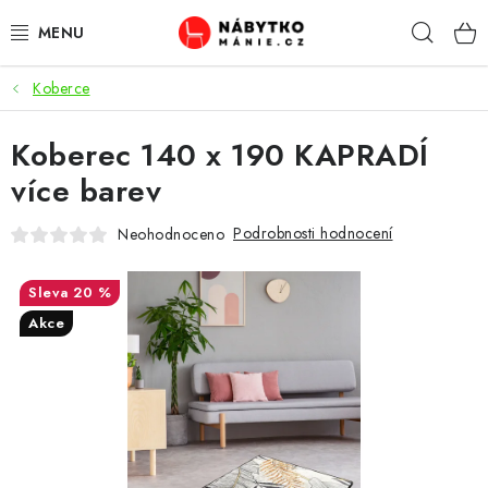
Přejít
Hleda
na
obsah
Koberce
OBÝVACÍ POKOJ
Koberec 140 x 190 KAPRADÍ
KUCHYŇ A JÍDELNA
více barev
LOŽNICE
Podrobnosti hodnocení
Neohodnoceno
DĚTSKÝ POKOJ
20 %
KANCELÁŘ / PRACOVNA
Akce
KOUPELNA A WC
PŘEDSÍŇ