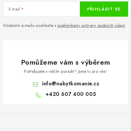
E-mail
PŘIHLÁSIT SE
Vložením e-mailu souhlasíte s
podmínkami ochrany osobních údajů
Pomůžeme vám s výběrem
Potřebujete s něčím poradit? Jsme tu pro vás!
info
@
nabytkomanie.cz
+420 607 400 005
Z
á
p