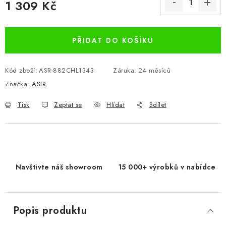
1 309 Kč
Měrná cena:
PŘIDAT DO KOŠÍKU
Kód zboží:
ASR-882CHL1343
Záruka
:
24 měsíců
Značka:
ASIR
Tisk
Zeptat se
Hlídat
Sdílet
Navštivte náš showroom
15 000+ výrobků v nabídce
Popis produktu