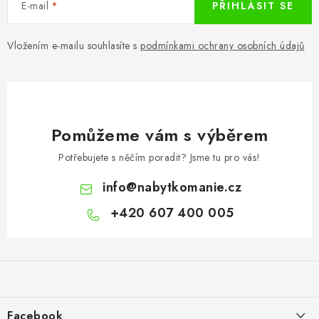
E-mail
PŘIHLÁSIT SE
Vložením e-mailu souhlasíte s
podmínkami ochrany osobních údajů
Pomůžeme vám s výběrem
Potřebujete s něčím poradit? Jsme tu pro vás!
info
@
nabytkomanie.cz
+420 607 400 005
Z
á
p
a
Facebook