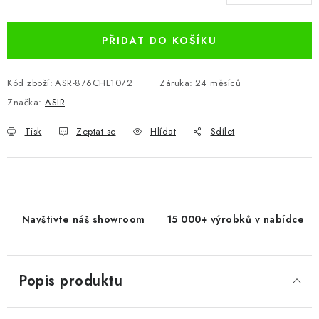
Měrná cena:
PŘIDAT DO KOŠÍKU
Kód zboží:
ASR-876CHL1072
Záruka
:
24 měsíců
Značka:
ASIR
Tisk
Zeptat se
Hlídat
Sdílet
Navštivte náš showroom
15 000+ výrobků v nabídce
Popis produktu