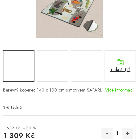
CHOVATELSKÉ POTŘEBY
DOPLŇKY A DEKORACE
ZAHRADA
OSTATNÍ
NOVINKY
+ další (2)
VÝPRODEJ
Barevný koberec 140 x 190 cm s motivem SAFARI.
Více informací
Vše o nákupu
Info
Reklamace a odstoupení od smlouvy
3-6 týdnů
Kontakty
Bonusový program NBM+
Blog
1 639 Kč
–20 %
1 309 Kč