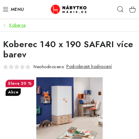
Přejít
Hleda
na
obsah
Koberce
OBÝVACÍ POKOJ
Koberec 140 x 190 SAFARI více
KUCHYŇ A JÍDELNA
barev
LOŽNICE
Podrobnosti hodnocení
Neohodnoceno
DĚTSKÝ POKOJ
20 %
KANCELÁŘ / PRACOVNA
Akce
KOUPELNA A WC
PŘEDSÍŇ