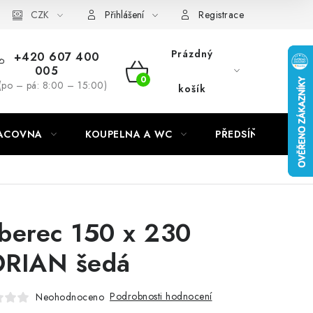
CZK
Přihlášení
Registrace
Prázdný
+420 607 400
005
NÁKUPNÍ
(po – pá: 8:00 – 15:00)
košík
KOŠÍK
RACOVNA
KOUPELNA A WC
PŘEDSÍŇ
C
berec 150 x 230
RIAN šedá
Podrobnosti hodnocení
Neohodnoceno