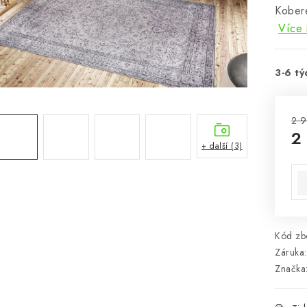
Kober
Více 
3-6 tý
2 9
2
+ další (3)
Mě
Kód zbo
Záruka
:
Značka