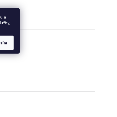
u a
lužby,
asím