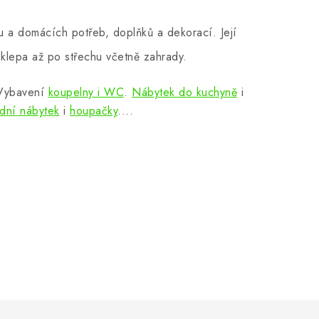
 a domácích potřeb, doplňků a dekorací. Její
klepa až po střechu včetně zahrady.
 Vybavení
koupelny i WC
.
Nábytek do kuchyně
i
dní nábytek
i
houpačky
....