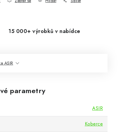
k
Zeptat se
Hlídat
Sdílet
15 000+ výrobků v nabídce
ka ASIR
vé parametry
ASIR
Koberce