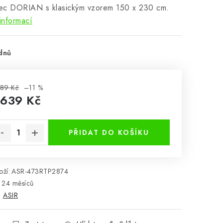
ec DORIAN s klasickým vzorem 150 x 230 cm.
informací
dnů
89 Kč
–11 %
 639 Kč
rná cena:
PŘIDAT DO KOŠÍKU
ží:
ASR-473RTP2874
24 měsíců
:
ASIR