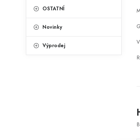
OSTATNÍ
M
G
Novinky
V
Výprodej
R
B