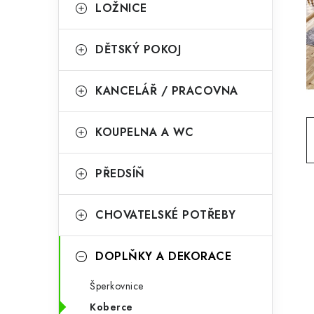
g
LOŽNICE
r
o
a
r
DĚTSKÝ POKOJ
n
i
KANCELÁŘ / PRACOVNA
e
n
í
KOUPELNA A WC
p
PŘEDSÍŇ
a
n
CHOVATELSKÉ POTŘEBY
e
l
DOPLŇKY A DEKORACE
Šperkovnice
Koberce