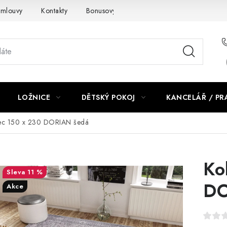
smlouvy
Kontakty
Bonusový program NBM+
Blog
LOŽNICE
DĚTSKÝ POKOJ
KANCELÁŘ / P
ec 150 x 230 DORIAN šedá
Ko
11 %
DO
Akce