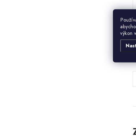
Použív
abycho
výkon 
Nas
B