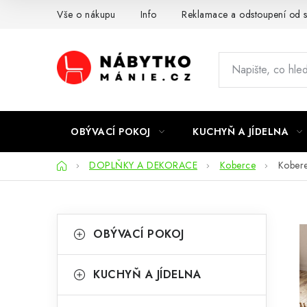
Přejít
Vše o nákupu
Info
Reklamace a odstoupení od 
na
obsah
OBÝVACÍ POKOJ
KUCHYŇ A JÍDELNA
Domů
DOPLŇKY A DEKORACE
Koberce
Kober
P
K
Přeskočit
OBÝVACÍ POKOJ
kategorie
a
o
t
s
KUCHYŇ A JÍDELNA
e
t