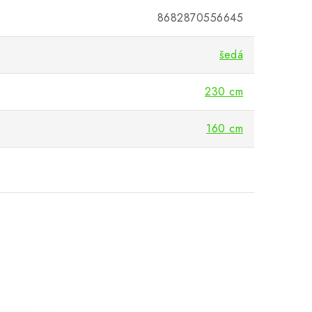
8682870556645
šedá
230 cm
160 cm