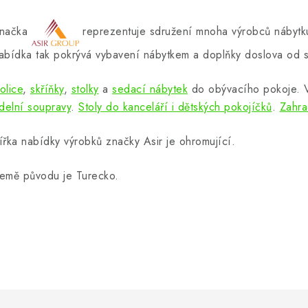
načka
reprezentuje sdružení mnoha výrobců nábytku
abídka tak pokrývá vybavení nábytkem a doplňky doslova od s
olice
,
skříňky
,
stolky
a
sedací nábytek
do obývacího pokoje.
ídelní soupravy
.
Stoly do kanceláří i dětských pokojíčků
.
Zahra
ířka nabídky výrobků značky Asir je ohromující.
emě původu je Turecko.