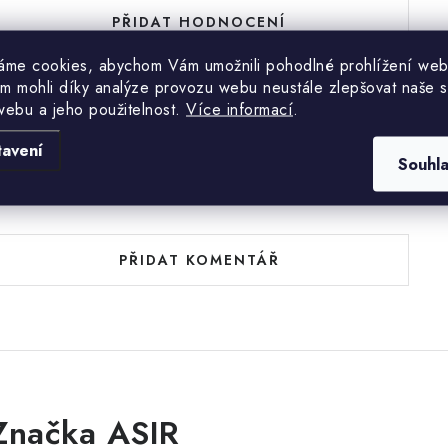
PŘIDAT HODNOCENÍ
áme cookies, abychom Vám umožnili pohodlné prohlížení web
m mohli díky analýze provozu webu neustále zlepšovat naše s
webu a jeho použitelnost.
Více informací
.
tavení
Souhl
uďte první, kdo napíše příspěvek k této položce.
PŘIDAT KOMENTÁŘ
Značka ASIR