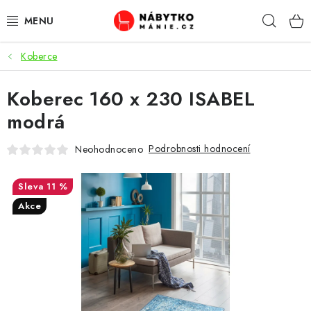
Přejít
Hleda
na
obsah
Koberce
OBÝVACÍ POKOJ
Koberec 160 x 230 ISABEL
KUCHYŇ A JÍDELNA
modrá
LOŽNICE
Podrobnosti hodnocení
Neohodnoceno
DĚTSKÝ POKOJ
11 %
KANCELÁŘ / PRACOVNA
Akce
KOUPELNA A WC
PŘEDSÍŇ