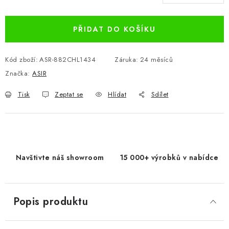
Měrná cena:
PŘIDAT DO KOŠÍKU
Kód zboží:
ASR-882CHL1434
Záruka
:
24 měsíců
Značka:
ASIR
Tisk
Zeptat se
Hlídat
Sdílet
Navštivte náš showroom
15 000+ výrobků v nabídce
Popis produktu