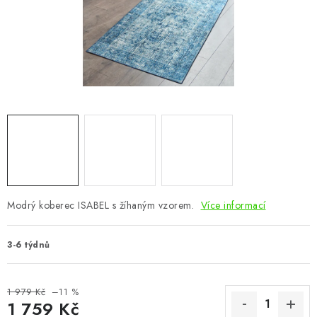
CHOVATELSKÉ POTŘEBY
DOPLŇKY A DEKORACE
ZAHRADA
OSTATNÍ
NOVINKY
VÝPRODEJ
Modrý koberec ISABEL s žíhaným vzorem.
Více informací
Vše o nákupu
Info
Reklamace a odstoupení od smlouvy
3-6 týdnů
Kontakty
Bonusový program NBM+
Blog
1 979 Kč
–11 %
1 759 Kč