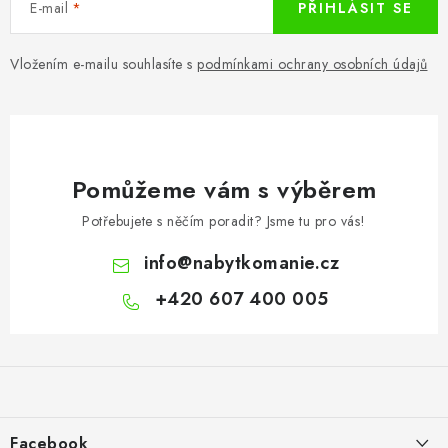
E-mail
PŘIHLÁSIT SE
Vložením e-mailu souhlasíte s
podmínkami ochrany osobních údajů
Pomůžeme vám s výběrem
Potřebujete s něčím poradit? Jsme tu pro vás!
info
@
nabytkomanie.cz
+420 607 400 005
Z
á
p
a
Facebook