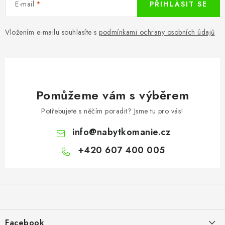
E-mail
PŘIHLÁSIT SE
Vložením e-mailu souhlasíte s
podmínkami ochrany osobních údajů
Pomůžeme vám s výběrem
Potřebujete s něčím poradit? Jsme tu pro vás!
info
@
nabytkomanie.cz
+420 607 400 005
Z
á
p
a
Facebook