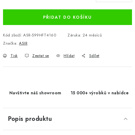
Měrná cena:
PŘIDAT DO KOŠÍKU
Kód zboží:
ASR-599HFT4160
Záruka
:
24 měsíců
Značka:
ASIR
Tisk
Zeptat se
Hlídat
Sdílet
Navštivte náš showroom
15 000+ výrobků v nabídce
Popis produktu