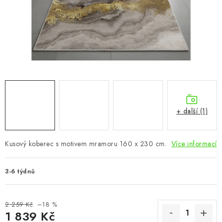
CHOVATELSKÉ POTŘEBY
DOPLŇKY A DEKORACE
ZAHRADA
OSTATNÍ
NOVINKY
+ další (1)
VÝPRODEJ
Kusový koberec s motivem mramoru 160 x 230 cm.
Více informací
Vše o nákupu
Info
Reklamace a odstoupení od smlouvy
3-6 týdnů
Kontakty
Bonusový program NBM+
Blog
2 259 Kč
–18 %
1 839 Kč