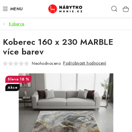
Přejít
Hleda
na
obsah
Koberce
OBÝVACÍ POKOJ
Koberec 160 x 230 MARBLE
KUCHYŇ A JÍDELNA
více barev
LOŽNICE
Podrobnosti hodnocení
Neohodnoceno
DĚTSKÝ POKOJ
18 %
KANCELÁŘ / PRACOVNA
Akce
KOUPELNA A WC
PŘEDSÍŇ