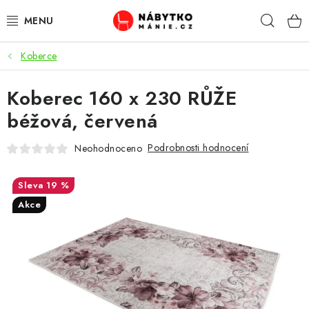
Přejít
Hleda
na
obsah
Koberce
OBÝVACÍ POKOJ
Koberec 160 x 230 RŮŽE
KUCHYŇ A JÍDELNA
béžová, červená
LOŽNICE
Podrobnosti hodnocení
Neohodnoceno
DĚTSKÝ POKOJ
19 %
KANCELÁŘ / PRACOVNA
Akce
KOUPELNA A WC
PŘEDSÍŇ