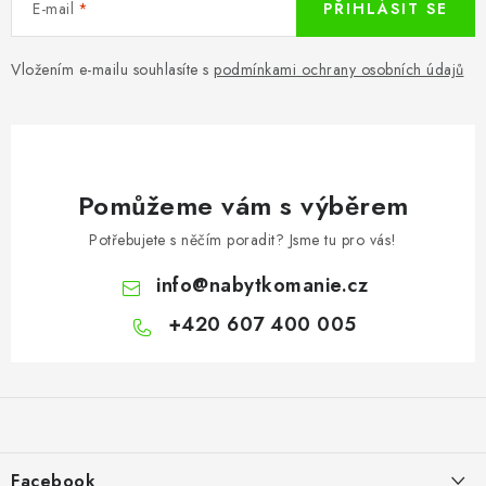
E-mail
PŘIHLÁSIT SE
Vložením e-mailu souhlasíte s
podmínkami ochrany osobních údajů
Pomůžeme vám s výběrem
Potřebujete s něčím poradit? Jsme tu pro vás!
info
@
nabytkomanie.cz
+420 607 400 005
Z
á
p
a
Facebook