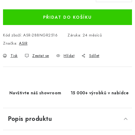
Měrná cena:
PŘIDAT DO KOŠÍKU
Kód zboží:
ASR-288NGR2516
Záruka
:
24 měsíců
Značka:
ASIR
Tisk
Zeptat se
Hlídat
Sdílet
Navštivte náš showroom
15 000+ výrobků v nabídce
Popis produktu