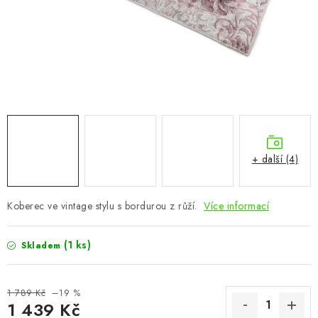
CHOVATELSKÉ POTŘEBY
DOPLŇKY A DEKORACE
ZAHRADA
OSTATNÍ
NOVINKY
+ další (4)
VÝPRODEJ
Koberec ve vintage stylu s bordurou z růží.
Více informací
Vše o nákupu
Info
Reklamace a odstoupení od smlouvy
(1 ks)
Skladem
Kontakty
Bonusový program NBM+
Blog
1 789 Kč
–19 %
1 439 Kč