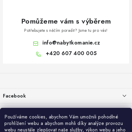
Pomůžeme vám s výběrem
Potřebujete s něčím poradit? Jsme tu pro vás!
info
@
nabytkomanie.cz
+420 607 400 005
Z
á
p
a
Facebook
t
í
Informace pro vás
Používáme cookies, abychom Vám umožnili pohodlné
Vše o nákupu
prohlížení webu a abychom mohli díky analýze provozu
webu neustále zlepšovat naše služby, výkon webu a jeho