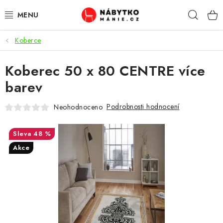
Přejít
Hleda
na
obsah
Koberce
OBÝVACÍ POKOJ
Koberec 50 x 80 CENTRE více
KUCHYŇ A JÍDELNA
barev
LOŽNICE
Podrobnosti hodnocení
Neohodnoceno
DĚTSKÝ POKOJ
48 %
KANCELÁŘ / PRACOVNA
Akce
KOUPELNA A WC
PŘEDSÍŇ