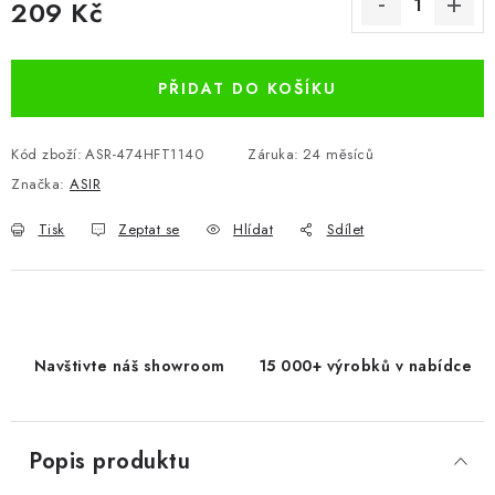
209 Kč
Měrná cena:
PŘIDAT DO KOŠÍKU
Kód zboží:
ASR-474HFT1140
Záruka
:
24 měsíců
Značka:
ASIR
Tisk
Zeptat se
Hlídat
Sdílet
Navštivte náš showroom
15 000+ výrobků v nabídce
Popis produktu