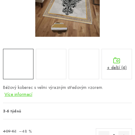
CHOVATELSKÉ POTŘEBY
DOPLŇKY A DEKORACE
ZAHRADA
OSTATNÍ
NOVINKY
+ další (4)
VÝPRODEJ
Béžový koberec s velmi výrazným středovým vzorem.
Více informací
Vše o nákupu
Info
Reklamace a odstoupení od smlouvy
Kontakty
Bonusový program NBM+
Blog
3-6 týdnů
409 Kč
–48 %