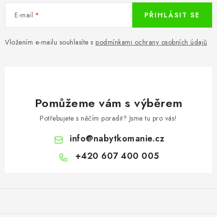
E-mail
PŘIHLÁSIT SE
Vložením e-mailu souhlasíte s
podmínkami ochrany osobních údajů
Pomůžeme vám s výběrem
Potřebujete s něčím poradit? Jsme tu pro vás!
info
@
nabytkomanie.cz
+420 607 400 005
Z
á
p