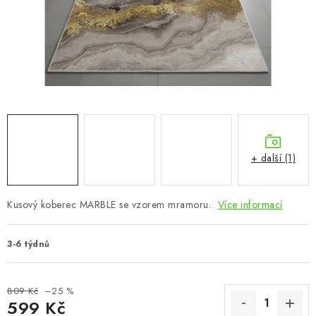
CHOVATELSKÉ POTŘEBY
DOPLŇKY A DEKORACE
ZAHRADA
OSTATNÍ
NOVINKY
+ další (1)
VÝPRODEJ
Kusový koberec MARBLE se vzorem mramoru.
Více informací
Vše o nákupu
Info
Reklamace a odstoupení od smlouvy
3-6 týdnů
Kontakty
Bonusový program NBM+
Blog
809 Kč
–25 %
599 Kč