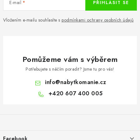
E-mail
PŘIHLÁSIT SE
Vložením e-mailu souhlasíte s
podmínkami ochrany osobních údajů
Pomůžeme vám s výběrem
Potřebujete s něčím poradit? Jsme tu pro vás!
info
@
nabytkomanie.cz
+420 607 400 005
Z
á
p
a
Facebook