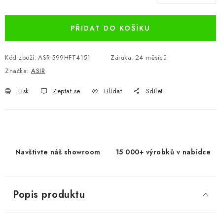
Měrná cena:
PŘIDAT DO KOŠÍKU
Kód zboží:
ASR-599HFT4151
Záruka
:
24 měsíců
Značka:
ASIR
Tisk
Zeptat se
Hlídat
Sdílet
Navštivte náš showroom
15 000+ výrobků v nabídce
Popis produktu