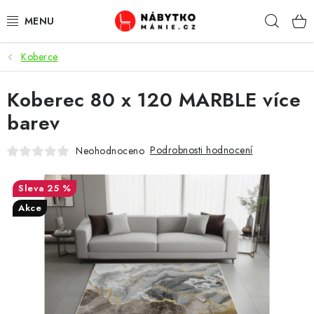
Přejít
Hleda
na
obsah
Koberce
OBÝVACÍ POKOJ
Koberec 80 x 120 MARBLE více
KUCHYŇ A JÍDELNA
barev
LOŽNICE
Podrobnosti hodnocení
Neohodnoceno
DĚTSKÝ POKOJ
25 %
KANCELÁŘ / PRACOVNA
Akce
KOUPELNA A WC
PŘEDSÍŇ