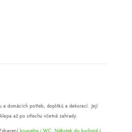
 a domácích potřeb, doplňků a dekorací. Její
klepa až po střechu včetně zahrady.
 Vybavení
koupelny i WC
.
Nábytek do kuchyně
i