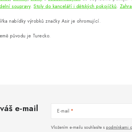
ídelní soupravy
.
Stoly do kanceláří i dětských pokojíčků
.
Zahra
ířka nabídky výrobků značky Asir je ohromující.
emě původu je Turecko.
váš e-mail
E-mail
Vložením e-mailu souhlasíte s
podmínkami o