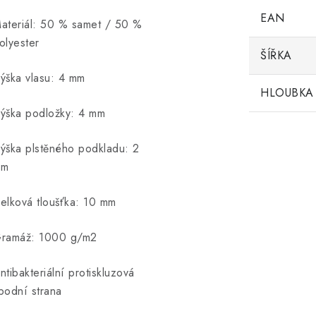
EAN
ateriál: 50 % samet / 50 %
olyester
ŠÍŘKA
ýška vlasu: 4 mm
HLOUBKA
ýška podložky: 4 mm
ýška plstěného podkladu: 2
mm
elková tloušťka: 10 mm
ramáž: 1000 g/m2
ntibakteriální protiskluzová
podní strana