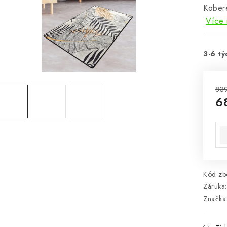
Kober
Více 
3-6 tý
83
6
Mě
Kód zbo
Záruka
:
Značka