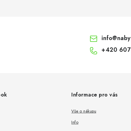
info
@
naby
+420 607
ook
Informace pro vás
Vše o nákupu
Info