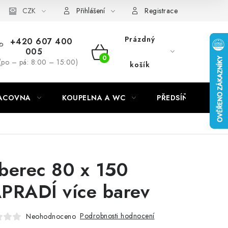
CZK
Přihlášení
Registrace
Prázdný
+420 607 400
005
NÁKUPNÍ
(po – pá: 8:00 – 15:00)
košík
KOŠÍK
RACOVNA
KOUPELNA A WC
PŘEDSÍŇ
C
berec 80 x 150
PRADÍ více barev
Podrobnosti hodnocení
Neohodnoceno