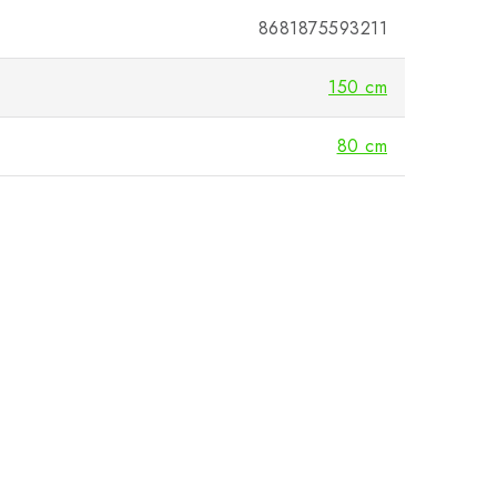
8681875593211
150 cm
80 cm