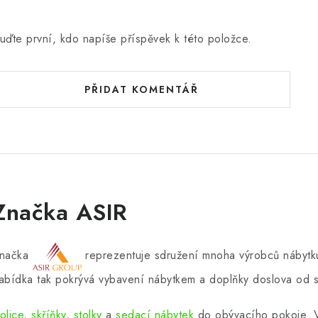
uďte první, kdo napíše příspěvek k této položce.
PŘIDAT KOMENTÁŘ
Značka ASIR
načka
reprezentuje sdružení mnoha výrobců nábytku
abídka tak pokrývá vybavení nábytkem a doplňky doslova od s
olice
,
skříňky
,
stolky
a
sedací nábytek
do obývacího pokoje.