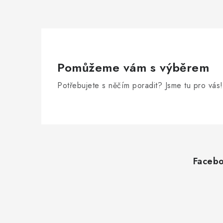
Pomůžeme vám s výběrem
Potřebujete s něčím poradit? Jsme tu pro vás!
Z
á
Faceb
p
a
t