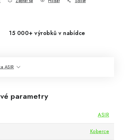
k
Zeptat se
Hlídat
Sdílet
15 000+ výrobků v nabídce
ka ASIR
vé parametry
ASIR
Koberce