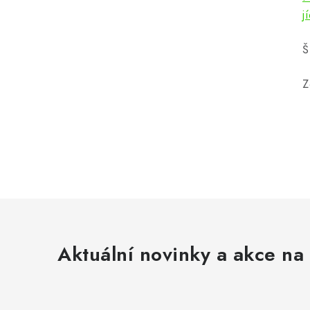
j
Š
Z
Aktuální novinky a akce na 