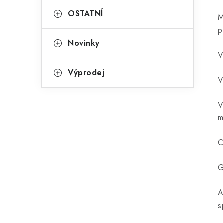
OSTATNÍ
M
p
Novinky
V
Výprodej
V
V
C
G
A
s