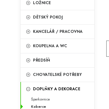
g
LOŽNICE
r
o
a
r
DĚTSKÝ POKOJ
n
i
KANCELÁŘ / PRACOVNA
e
n
í
KOUPELNA A WC
p
PŘEDSÍŇ
a
n
CHOVATELSKÉ POTŘEBY
e
l
DOPLŇKY A DEKORACE
Šperkovnice
Koberce