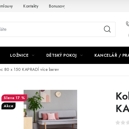
smlouvy
Kontakty
Bonusový program NBM+
Blog
LOŽNICE
DĚTSKÝ POKOJ
KANCELÁŘ / P
c 80 x 150 KAPRADÍ více barev
Ko
17 %
KA
Akce