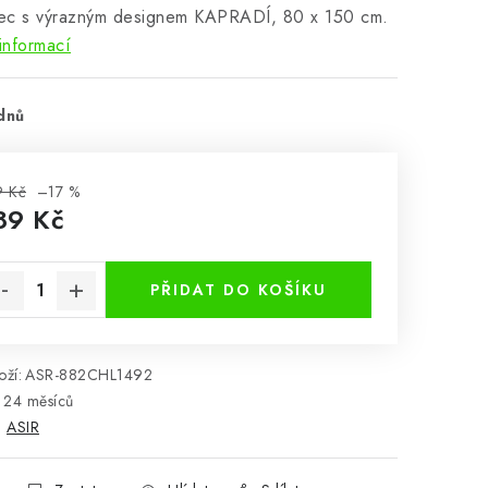
ec s výrazným designem KAPRADÍ, 80 x 150 cm.
informací
dnů
9 Kč
–17 %
89 Kč
rná cena:
PŘIDAT DO KOŠÍKU
ží:
ASR-882CHL1492
24 měsíců
:
ASIR