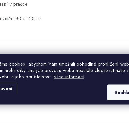
raní v pračce
ozměr: 80 x 150 cm
Hodnocení produktu (0)
áme cookies, abychom Vám umožnili pohodlné prohlížení web
m mohli díky analýze provozu webu neustále zlepšovat naše s
uďte první, kdo napíše příspěvek k této položce.
webu a jeho použitelnost.
Více informací
.
tavení
Souhl
PŘIDAT HODNOCENÍ