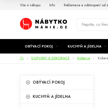
Přejít
Vše o nákupu
Info
Reklamace a odstoupení od 
na
obsah
OBÝVACÍ POKOJ
KUCHYŇ A JÍDELNA
Domů
DOPLŇKY A DEKORACE
Koberce
Kobere
P
K
Přeskočit
OBÝVACÍ POKOJ
kategorie
a
o
t
s
KUCHYŇ A JÍDELNA
e
t