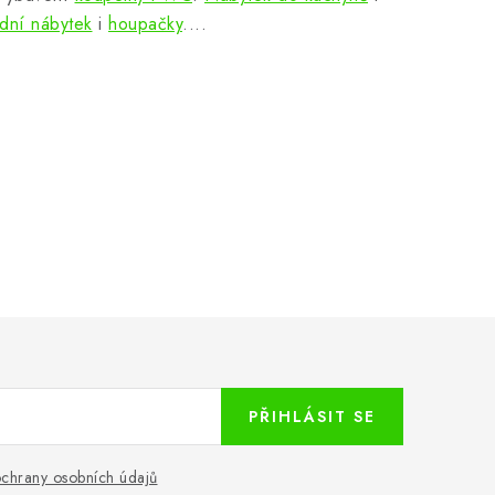
dní nábytek
i
houpačky
....
PŘIHLÁSIT SE
chrany osobních údajů