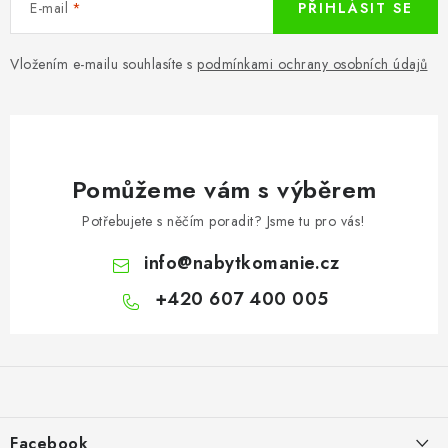
E-mail
PŘIHLÁSIT SE
Vložením e-mailu souhlasíte s
podmínkami ochrany osobních údajů
Pomůžeme vám s výběrem
Potřebujete s něčím poradit? Jsme tu pro vás!
info
@
nabytkomanie.cz
+420 607 400 005
Z
á
p
a
Facebook