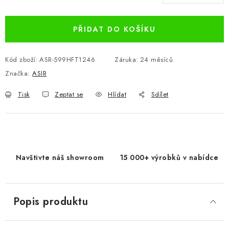
Měrná cena:
PŘIDAT DO KOŠÍKU
Kód zboží:
ASR-599HFT1246
Záruka
:
24 měsíců
Značka:
ASIR
Tisk
Zeptat se
Hlídat
Sdílet
Navštivte náš showroom
15 000+ výrobků v nabídce
Popis produktu