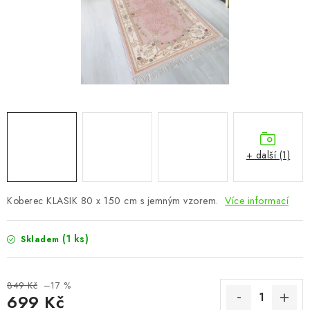
CHOVATELSKÉ POTŘEBY
DOPLŇKY A DEKORACE
ZAHRADA
OSTATNÍ
NOVINKY
+ další (1)
VÝPRODEJ
Koberec KLASIK 80 x 150 cm s jemným vzorem.
Více informací
Vše o nákupu
Info
Reklamace a odstoupení od smlouvy
(1 ks)
Skladem
Kontakty
Bonusový program NBM+
Blog
849 Kč
–17 %
699 Kč