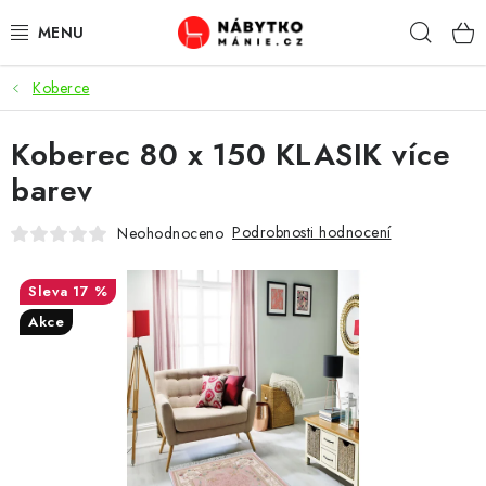
Přejít
Hleda
na
obsah
Koberce
OBÝVACÍ POKOJ
Koberec 80 x 150 KLASIK více
KUCHYŇ A JÍDELNA
barev
LOŽNICE
Podrobnosti hodnocení
Neohodnoceno
DĚTSKÝ POKOJ
17 %
KANCELÁŘ / PRACOVNA
Akce
KOUPELNA A WC
PŘEDSÍŇ