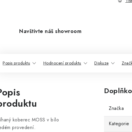
Tis
Navštivte náš showroom
Popis produktu
Hodnocení produktu
Diskuze
Znač
Popis
Doplňko
produktu
Značka
íhaný koberec MOSS v bílo
Kategorie
edém provedení.