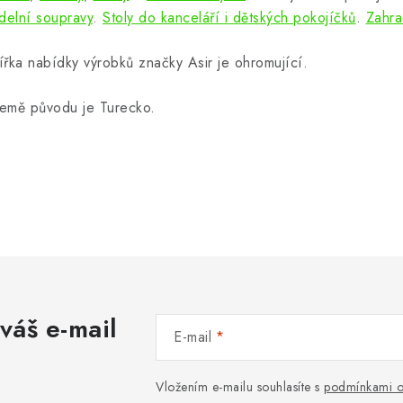
ídelní soupravy
.
Stoly do kanceláří i dětských pokojíčků
.
Zahra
ířka nabídky výrobků značky Asir je ohromující.
emě původu je Turecko.
váš e-mail
E-mail
Vložením e-mailu souhlasíte s
podmínkami o