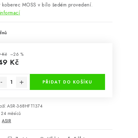
ý koberec MOSS v bílo šedém provedení.
informací
dnů
 Kč
–26 %
49 Kč
rná cena:
PŘIDAT DO KOŠÍKU
ží:
ASR-368HFT1374
24 měsíců
:
ASIR