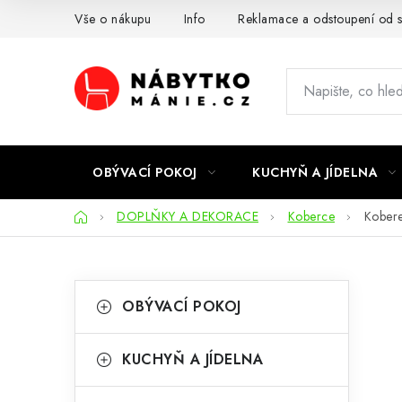
Přejít
Vše o nákupu
Info
Reklamace a odstoupení od 
na
obsah
OBÝVACÍ POKOJ
KUCHYŇ A JÍDELNA
Domů
DOPLŇKY A DEKORACE
Koberce
Kober
P
K
Přeskočit
OBÝVACÍ POKOJ
kategorie
a
o
t
s
KUCHYŇ A JÍDELNA
e
t