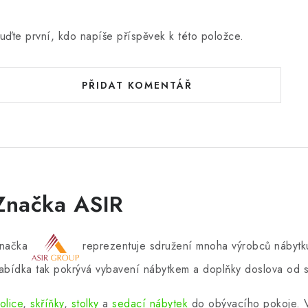
uďte první, kdo napíše příspěvek k této položce.
PŘIDAT KOMENTÁŘ
Značka ASIR
načka
reprezentuje sdružení mnoha výrobců nábytku
abídka tak pokrývá vybavení nábytkem a doplňky doslova od s
olice
,
skříňky
,
stolky
a
sedací nábytek
do obývacího pokoje.