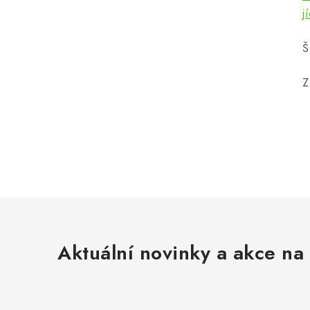
j
Š
Z
Aktuální novinky a akce na 