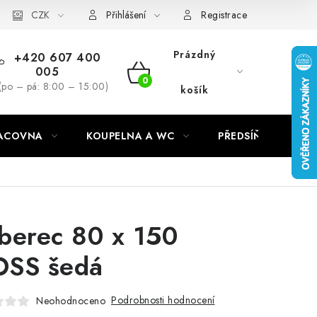
CZK
Přihlášení
Registrace
Prázdný
+420 607 400
005
NÁKUPNÍ
(po – pá: 8:00 – 15:00)
košík
KOŠÍK
RACOVNA
KOUPELNA A WC
PŘEDSÍŇ
C
berec 80 x 150
SS šedá
Podrobnosti hodnocení
Neohodnoceno