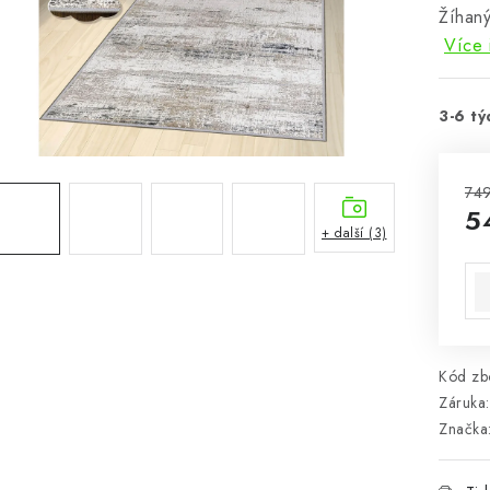
Žíhan
Více 
3-6 tý
749
5
+ další (3)
Mě
Kód zbo
Záruka
:
Značka