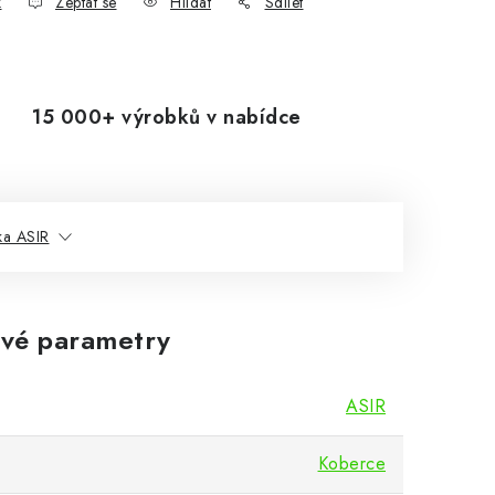
k
Zeptat se
Hlídat
Sdílet
15 000+ výrobků v nabídce
ka ASIR
vé parametry
ASIR
Koberce