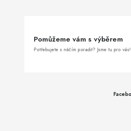
Pomůžeme vám s výběrem
Potřebujete s něčím poradit? Jsme tu pro vás!
Z
á
Faceb
p
a
t