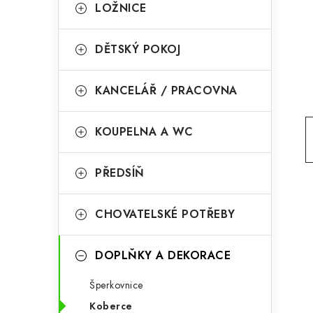
g
LOŽNICE
r
o
a
r
DĚTSKÝ POKOJ
n
i
KANCELÁŘ / PRACOVNA
e
n
í
KOUPELNA A WC
p
PŘEDSÍŇ
a
n
CHOVATELSKÉ POTŘEBY
e
l
DOPLŇKY A DEKORACE
Šperkovnice
Koberce