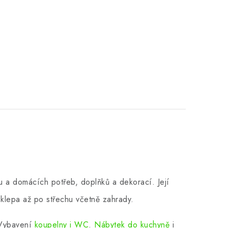
 a domácích potřeb, doplňků a dekorací. Její
klepa až po střechu včetně zahrady.
 Vybavení
koupelny i WC
.
Nábytek do kuchyně
i