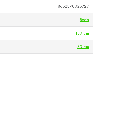
8682870023727
šedá
150 cm
80 cm