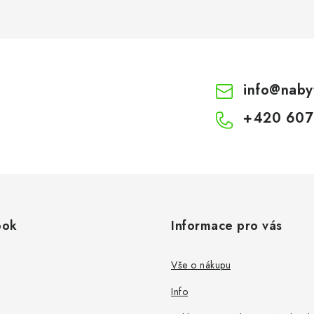
info
@
naby
+420 607
ook
Informace pro vás
Vše o nákupu
Info