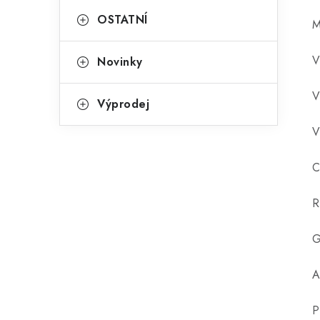
OSTATNÍ
M
V
Novinky
V
Výprodej
V
C
R
G
A
P