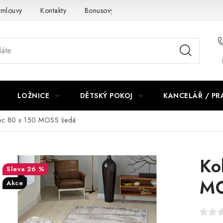
smlouvy
Kontakty
Bonusový program NBM+
Blog
LOŽNICE
DĚTSKÝ POKOJ
KANCELÁŘ / P
ec 80 x 150 MOSS šedá
Ko
26 %
MO
Akce