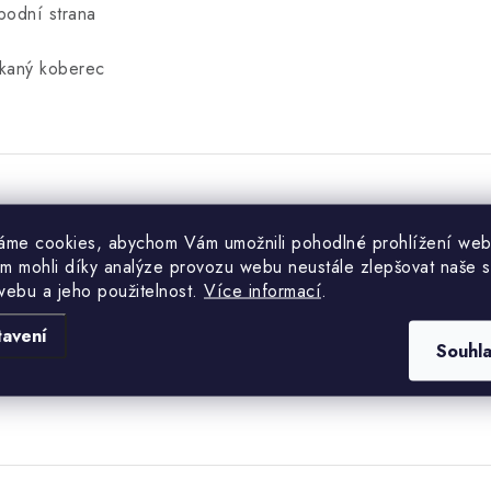
podní strana
kaný koberec
Hodnocení produktu (0)
áme cookies, abychom Vám umožnili pohodlné prohlížení web
m mohli díky analýze provozu webu neustále zlepšovat naše s
uďte první, kdo napíše příspěvek k této položce.
webu a jeho použitelnost.
Více informací
.
tavení
Souhl
PŘIDAT HODNOCENÍ