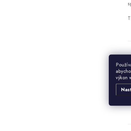
s
T
Použív
abycho
B
výkon 
Nas