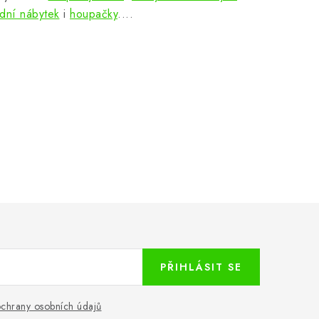
dní nábytek
i
houpačky
....
PŘIHLÁSIT SE
chrany osobních údajů