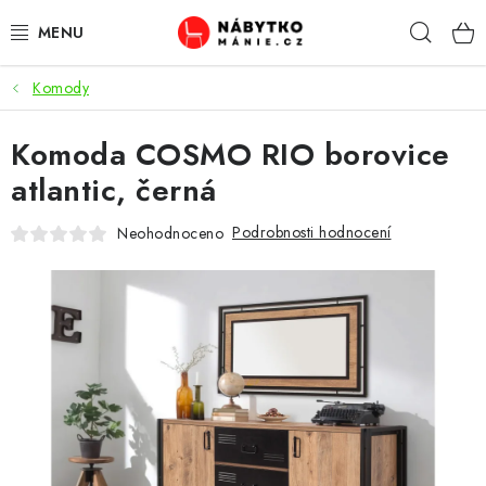
Přejít
Hleda
na
obsah
Komody
OBÝVACÍ POKOJ
Komoda COSMO RIO borovice
KUCHYŇ A JÍDELNA
atlantic, černá
LOŽNICE
Podrobnosti hodnocení
Neohodnoceno
DĚTSKÝ POKOJ
KANCELÁŘ / PRACOVNA
KOUPELNA A WC
PŘEDSÍŇ