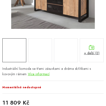
CHOVATELSKÉ POTŘEBY
DOPLŇKY A DEKORACE
ZAHRADA
OSTATNÍ
NOVINKY
+ další (2)
VÝPRODEJ
Industriální komoda se třemi zásuvkami a dvěma skříňkami s
kovovým rámem
Více informací
Vše o nákupu
Info
Reklamace a odstoupení od smlouvy
Kontakty
Bonusový program NBM+
Blog
Momentálně nedostupné
11 809 Kč