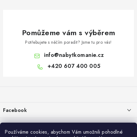
Pomůžeme vám s výběrem
Potřebujete s něčím poradit? Jsme tu pro vás!
info
@
nabytkomanie.cz
+420 607 400 005
Z
á
p
a
Facebook
t
í
Informace pro vás
Používáme cookies, abychom Vám umožnili pohodlné