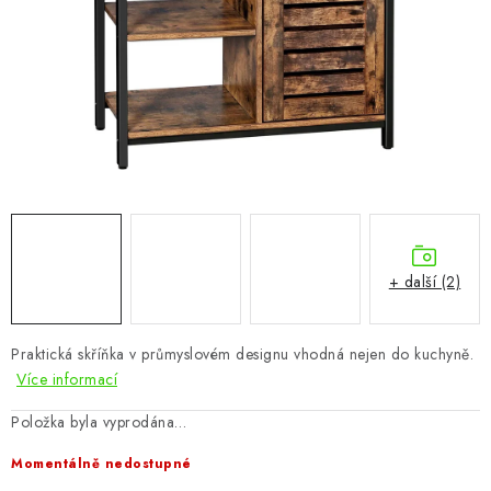
CHOVATELSKÉ POTŘEBY
DOPLŇKY A DEKORACE
ZAHRADA
OSTATNÍ
NOVINKY
+ další (2)
VÝPRODEJ
Vše o nákupu
Info
Reklamace a odstoupení od smlouvy
Praktická skříňka v průmyslovém designu vhodná nejen do kuchyně.
Více informací
Kontakty
Bonusový program NBM+
Blog
Položka byla vyprodána…
Momentálně nedostupné