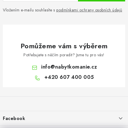
Vložením e-mailu souhlasíte s
podmínkami ochrany osobních údajů
Pomůžeme vám s výběrem
Potřebujete s něčím poradit? Jsme tu pro vás!
info
@
nabytkomanie.cz
+420 607 400 005
Z
á
p
a
Facebook
t