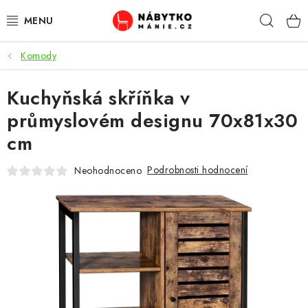
Přejít
Hleda
na
obsah
Komody
OBÝVACÍ POKOJ
Kuchyňská skříňka v
KUCHYŇ A JÍDELNA
průmyslovém designu 70x81x30
LOŽNICE
cm
DĚTSKÝ POKOJ
Podrobnosti hodnocení
Neohodnoceno
KANCELÁŘ / PRACOVNA
KOUPELNA A WC
PŘEDSÍŇ