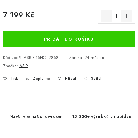
7 199 Kč
Měrná cena:
PŘIDAT DO KOŠÍKU
Kód zboží:
ASR-845HCT2858
Záruka
:
24 měsíců
Značka:
ASIR
Tisk
Zeptat se
Hlídat
Sdílet
Navštivte náš showroom
15 000+ výrobků v nabídce