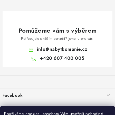
Pomůžeme vám s výběrem
Potřebujete s něčím poradit? Jsme tu pro vás!
info
@
nabytkomanie.cz
+420 607 400 005
Z
á
p
a
Facebook
t
í
Informace pro vás
Používáme cookies, abychom Vám umožnili pohodlné