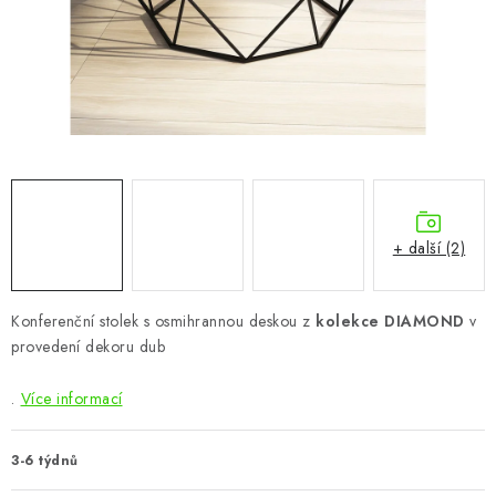
CHOVATELSKÉ POTŘEBY
DOPLŇKY A DEKORACE
ZAHRADA
OSTATNÍ
NOVINKY
+ další (2)
VÝPRODEJ
Konferenční stolek s osmihrannou deskou z
kolekce DIAMOND
v
provedení dekoru dub
Vše o nákupu
Info
Reklamace a odstoupení od smlouvy
Kontakty
Bonusový program NBM+
Blog
.
Více informací
3-6 týdnů