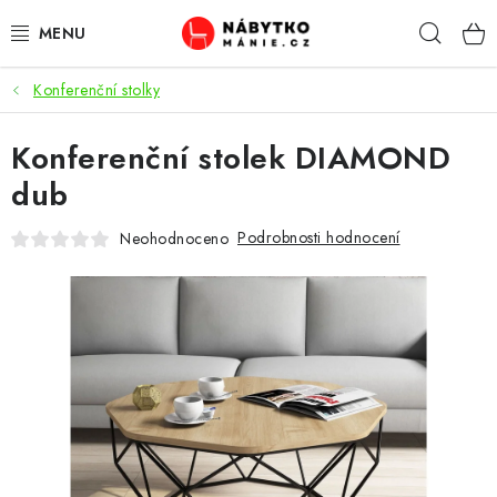
Přejít
Hleda
na
obsah
Konferenční stolky
OBÝVACÍ POKOJ
Konferenční stolek DIAMOND
KUCHYŇ A JÍDELNA
dub
LOŽNICE
Podrobnosti hodnocení
Neohodnoceno
DĚTSKÝ POKOJ
KANCELÁŘ / PRACOVNA
KOUPELNA A WC
PŘEDSÍŇ