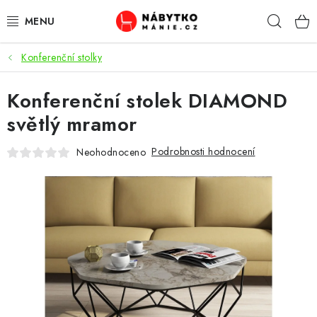
Přejít
Hleda
na
obsah
Konferenční stolky
OBÝVACÍ POKOJ
Konferenční stolek DIAMOND
KUCHYŇ A JÍDELNA
světlý mramor
LOŽNICE
Podrobnosti hodnocení
Neohodnoceno
DĚTSKÝ POKOJ
KANCELÁŘ / PRACOVNA
KOUPELNA A WC
PŘEDSÍŇ