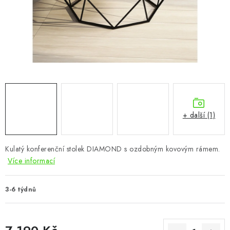
CHOVATELSKÉ POTŘEBY
DOPLŇKY A DEKORACE
ZAHRADA
OSTATNÍ
NOVINKY
+ další (1)
VÝPRODEJ
Kulatý konferenční stolek DIAMOND s ozdobným kovovým rámem.
Více informací
Vše o nákupu
Info
Reklamace a odstoupení od smlouvy
Kontakty
Bonusový program NBM+
Blog
3-6 týdnů