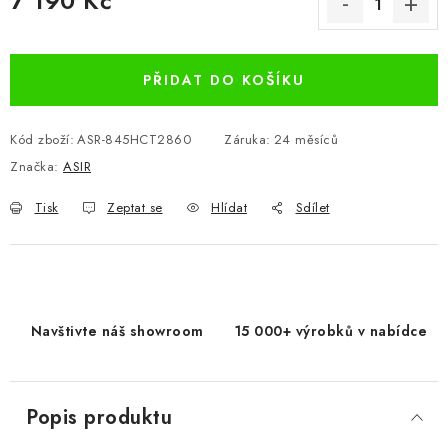
7 190 Kč
Měrná cena:
PŘIDAT DO KOŠÍKU
Kód zboží:
ASR-845HCT2860
Záruka
:
24 měsíců
Značka:
ASIR
Tisk
Zeptat se
Hlídat
Sdílet
Navštivte náš showroom
15 000+ výrobků v nabídce
Popis produktu