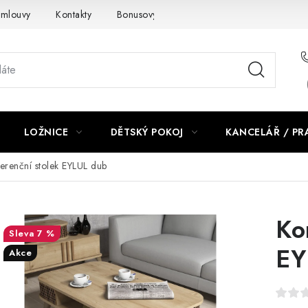
smlouvy
Kontakty
Bonusový program NBM+
Blog
LOŽNICE
DĚTSKÝ POKOJ
KANCELÁŘ / P
erenční stolek EYLUL dub
Ko
7 %
EY
Akce