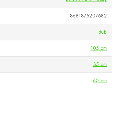
8681875207682
dub
105 cm
35 cm
60 cm