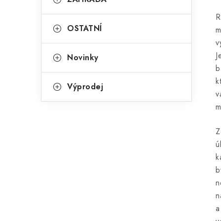
R
OSTATNÍ
m
v
J
Novinky
b
k
Výprodej
v
m
Z
ú
k
b
n
n
a