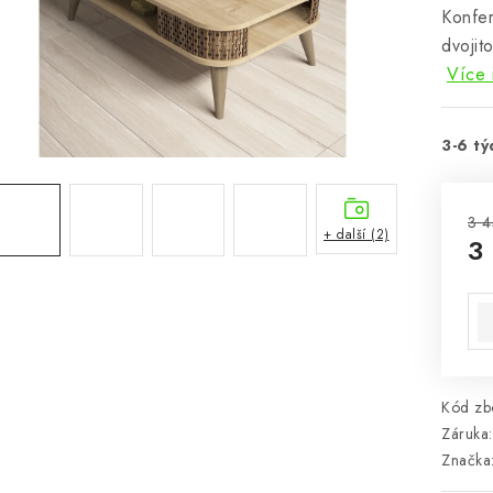
Konfer
dvojit
Více 
3-6 tý
3 4
+ další (2)
3
Mě
Kód zbo
Záruka
:
Značka