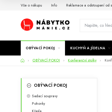
Přejít
Vše o nákupu
Info
Reklamace a odstoupení od 
na
obsah
OBÝVACÍ POKOJ
KUCHYŇ A JÍDELNA
Domů
OBÝVACÍ POKOJ
Konferenční stolky
Konf
P
K
Přeskočit
OBÝVACÍ POKOJ
kategorie
a
o
t
Sedací soupravy
s
Pohovky
e
t
Křesla