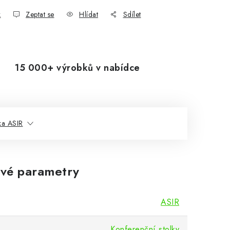
k
Zeptat se
Hlídat
Sdílet
15 000+ výrobků v nabídce
ka ASIR
vé parametry
ASIR
Konferenční stolky