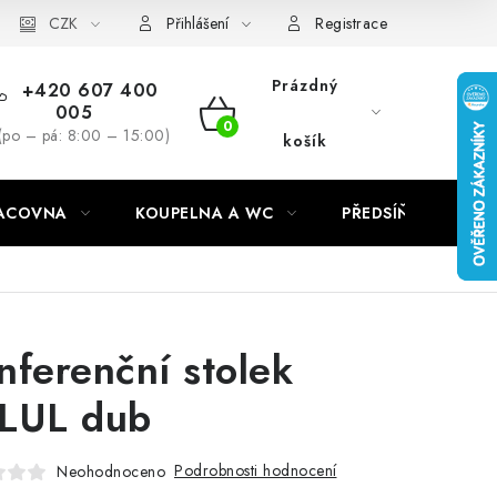
CZK
Přihlášení
Registrace
Prázdný
+420 607 400
005
NÁKUPNÍ
(po – pá: 8:00 – 15:00)
košík
KOŠÍK
RACOVNA
KOUPELNA A WC
PŘEDSÍŇ
C
nferenční stolek
LUL dub
Podrobnosti hodnocení
Neohodnoceno