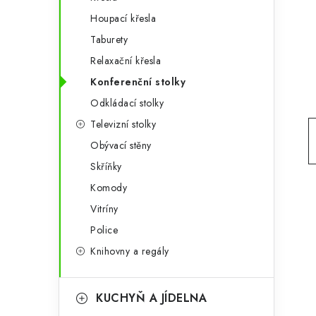
g
r
Houpací křesla
o
Taburety
a
r
Relaxační křesla
n
i
Konferenční stolky
e
n
Odkládací stolky
í
Televizní stolky
Obývací stěny
p
Skříňky
a
Komody
n
Vitríny
e
Police
Knihovny a regály
l
KUCHYŇ A JÍDELNA