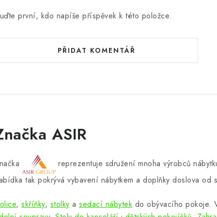
uďte první, kdo napíše příspěvek k této položce.
PŘIDAT KOMENTÁŘ
Značka ASIR
načka
reprezentuje sdružení mnoha výrobců nábytku
abídka tak pokrývá vybavení nábytkem a doplňky doslova od s
olice
,
skříňky
,
stolky
a
sedací nábytek
do obývacího pokoje.
ídelní soupravy
.
Stoly do kanceláří i dětských pokojíčků
.
Zahra