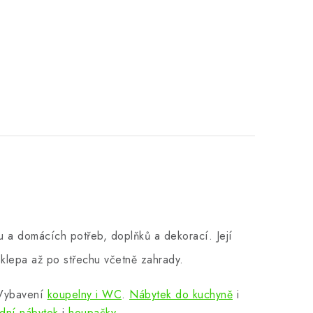
 a domácích potřeb, doplňků a dekorací. Její
klepa až po střechu včetně zahrady.
 Vybavení
koupelny i WC
.
Nábytek do kuchyně
i
dní nábytek
i
houpačky
....