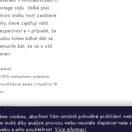
edeném v minimalistickém či
intage stylu. Velké plus
ohoto stolku tvoří zaoblené
ohy, které zajišťují větší
ezpečnost a v případě, že
udou kolem běhat děti se
emusíte bát, že se o stůl
oraní.
ateriál:
 100% melamínem potažená
řevotřísková deska o tloušťce 18
m.
ozměry:
 Šířka: 105 cm
áme cookies, abychom Vám umožnili pohodlné prohlížení web
 Výška: 34,6 cm
m mohli díky analýze provozu webu neustále zlepšovat naše s
webu a jeho použitelnost.
Více informací
.
 Hloubka: 60 cm