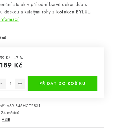
enční stolek v přírodní barvě dekor dub s
ou deskou a kulatými rohy z
kolekce EYLUL.
informací
dnů
59 Kč
–7 %
 189 Kč
rná cena:
PŘIDAT DO KOŠÍKU
ží:
ASR-845HCT2831
24 měsíců
:
ASIR