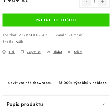
1 949 Kč
Měrná cena:
PŘIDAT DO KOŠÍKU
Kód zboží:
ASR-854KLN2810
Záruka
:
24 měsíců
Značka:
ASIR
Tisk
Zeptat se
Hlídat
Sdílet
Navštivte náš showroom
15 000+ výrobků v nabídce
Popis produktu