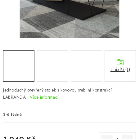
CHOVATELSKÉ POTŘEBY
DOPLŇKY A DEKORACE
ZAHRADA
OSTATNÍ
NOVINKY
+ další (1)
VÝPRODEJ
Jednoduchý otevřený stolek s kovovou stabilní konstrukcí
LABRANDA.
Více informací
Vše o nákupu
Info
Reklamace a odstoupení od smlouvy
Kontakty
Bonusový program NBM+
Blog
3-6 týdnů