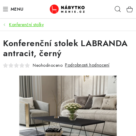
Přejít
Hleda
na
obsah
Konferenční stolky
OBÝVACÍ POKOJ
Konferenční stolek LABRANDA
KUCHYŇ A JÍDELNA
antracit, černý
LOŽNICE
Podrobnosti hodnocení
Neohodnoceno
DĚTSKÝ POKOJ
KANCELÁŘ / PRACOVNA
KOUPELNA A WC
PŘEDSÍŇ