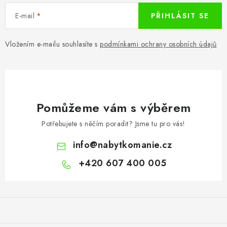
E-mail
PŘIHLÁSIT SE
Vložením e-mailu souhlasíte s
podmínkami ochrany osobních údajů
Pomůžeme vám s výběrem
Potřebujete s něčím poradit? Jsme tu pro vás!
info
@
nabytkomanie.cz
+420 607 400 005
Z
á
p