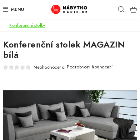
Přejít
Hleda
na
obsah
Konferenční stolky
OBÝVACÍ POKOJ
Konferenční stolek MAGAZIN
KUCHYŇ A JÍDELNA
bílá
LOŽNICE
Podrobnosti hodnocení
Neohodnoceno
DĚTSKÝ POKOJ
KANCELÁŘ / PRACOVNA
KOUPELNA A WC
PŘEDSÍŇ