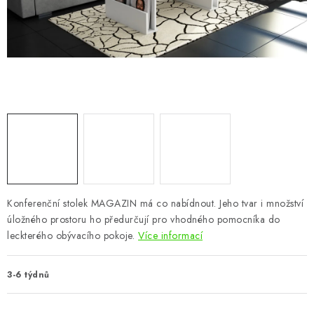
CHOVATELSKÉ POTŘEBY
DOPLŇKY A DEKORACE
ZAHRADA
OSTATNÍ
NOVINKY
VÝPRODEJ
Konferenční stolek MAGAZIN má co nabídnout. Jeho tvar i množství
úložného prostoru ho předurčují pro vhodného pomocníka do
Vše o nákupu
Info
Reklamace a odstoupení od smlouvy
leckterého obývacího pokoje.
Více informací
Kontakty
Bonusový program NBM+
Blog
3-6 týdnů