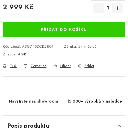
2 999 Kč
Měrná cena:
PŘIDAT DO KOŠÍKU
Kód zboží:
ASR-745DCD2801
Záruka
:
24 měsíců
Značka:
ASIR
Tisk
Zeptat se
Hlídat
Sdílet
Navštivte náš showroom
15 000+ výrobků v nabídce
Popis produktu