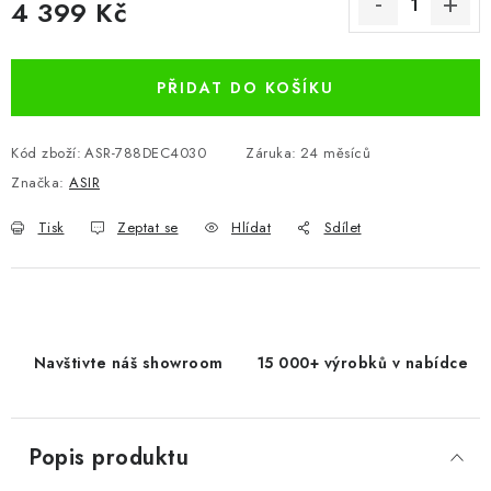
4 399 Kč
Měrná cena:
PŘIDAT DO KOŠÍKU
Kód zboží:
ASR-788DEC4030
Záruka
:
24 měsíců
Značka:
ASIR
Tisk
Zeptat se
Hlídat
Sdílet
Navštivte náš showroom
15 000+ výrobků v nabídce
Popis produktu