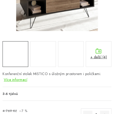
CHOVATELSKÉ POTŘEBY
DOPLŇKY A DEKORACE
ZAHRADA
OSTATNÍ
NOVINKY
+ další (4)
VÝPRODEJ
Konferenční stolek MISTICO s úložným prostorem i poličkami.
Více informací
Vše o nákupu
Info
Reklamace a odstoupení od smlouvy
Kontakty
Bonusový program NBM+
Blog
3-6 týdnů
4 769 Kč
–7 %