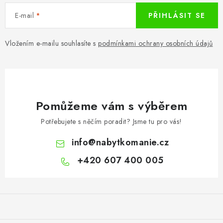
E-mail
PŘIHLÁSIT SE
Vložením e-mailu souhlasíte s
podmínkami ochrany osobních údajů
Pomůžeme vám s výběrem
Potřebujete s něčím poradit? Jsme tu pro vás!
info
@
nabytkomanie.cz
+420 607 400 005
Z
á
p