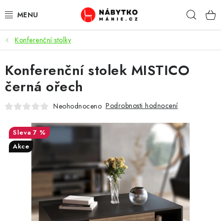
Přejít
Hleda
na
obsah
Konferenční stolky
OBÝVACÍ POKOJ
Konferenční stolek MISTICO
KUCHYŇ A JÍDELNA
černá ořech
LOŽNICE
Podrobnosti hodnocení
Neohodnoceno
DĚTSKÝ POKOJ
7 %
KANCELÁŘ / PRACOVNA
Akce
KOUPELNA A WC
PŘEDSÍŇ