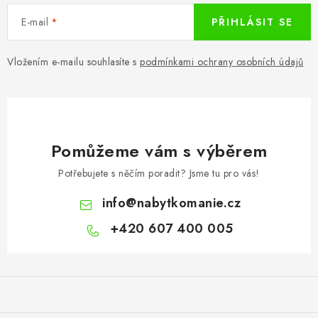
E-mail
PŘIHLÁSIT SE
Vložením e-mailu souhlasíte s
podmínkami ochrany osobních údajů
Pomůžeme vám s výběrem
Potřebujete s něčím poradit? Jsme tu pro vás!
info
@
nabytkomanie.cz
+420 607 400 005
Z
á
p