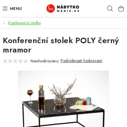
Přejít
Hleda
na
obsah
Konferenční stolky
OBÝVACÍ POKOJ
Konferenční stolek POLY černý
KUCHYŇ A JÍDELNA
mramor
LOŽNICE
Podrobnosti hodnocení
Neohodnoceno
DĚTSKÝ POKOJ
KANCELÁŘ / PRACOVNA
KOUPELNA A WC
PŘEDSÍŇ