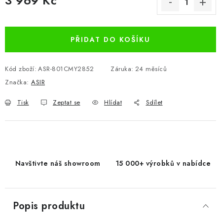
3 969 Kč
Měrná cena:
PŘIDAT DO KOŠÍKU
Kód zboží:
ASR-801CMY2852
Záruka
:
24 měsíců
Značka:
ASIR
Tisk
Zeptat se
Hlídat
Sdílet
Navštivte náš showroom
15 000+ výrobků v nabídce
Popis produktu