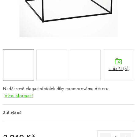
CHOVATELSKÉ POTŘEBY
DOPLŇKY A DEKORACE
ZAHRADA
OSTATNÍ
NOVINKY
+ další (3)
VÝPRODEJ
Nadčasově elegantní stolek díky mramorovému dekoru.
Více informací
Vše o nákupu
Info
Reklamace a odstoupení od smlouvy
Kontakty
Bonusový program NBM+
Blog
3-6 týdnů