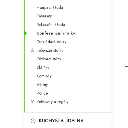
g
r
Houpací křesla
o
Taburety
a
r
Relaxační křesla
n
i
Konferenční stolky
e
n
Odkládací stolky
í
Televizní stolky
Obývací stěny
p
Skříňky
a
Komody
n
Vitríny
e
Police
Knihovny a regály
l
KUCHYŇ A JÍDELNA