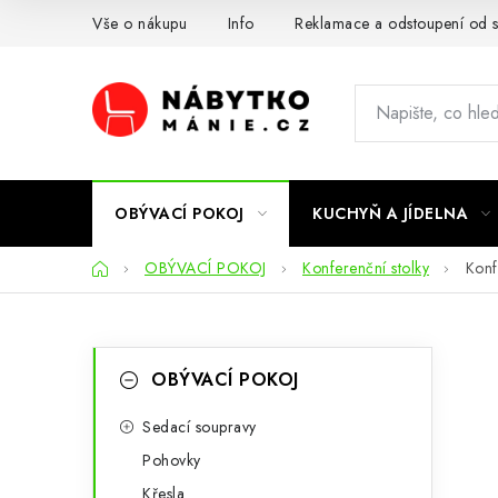
Přejít
Vše o nákupu
Info
Reklamace a odstoupení od 
na
obsah
OBÝVACÍ POKOJ
KUCHYŇ A JÍDELNA
Domů
OBÝVACÍ POKOJ
Konferenční stolky
Konf
P
K
Přeskočit
OBÝVACÍ POKOJ
kategorie
a
o
t
Sedací soupravy
s
Pohovky
e
t
Křesla