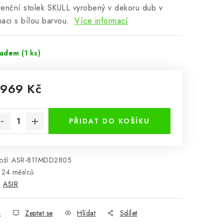
enční stolek SKULL vyrobený v dekoru dub v
aci s bílou barvou.
Více informací
ladem
(1 ks)
 969 Kč
rná cena:
PŘIDAT DO KOŠÍKU
ží:
ASR-811MDD2805
24 měsíců
:
ASIR
k
Zeptat se
Hlídat
Sdílet