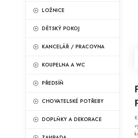
LOŽNICE
DĚTSKÝ POKOJ
KANCELÁŘ / PRACOVNA
KOUPELNA A WC
PŘEDSÍŇ
CHOVATELSKÉ POTŘEBY
K
DOPLŇKY A DEKORACE
v
k
ZAHRADA