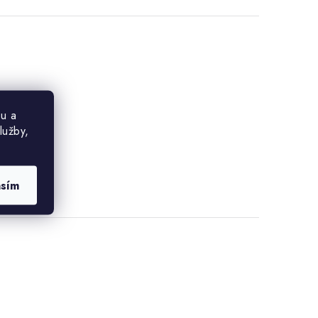
u a
lužby,
asím