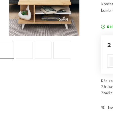
Konfer
kombin
Sk
2
Mě
Kód zbo
Záruka
:
Značka
Tis