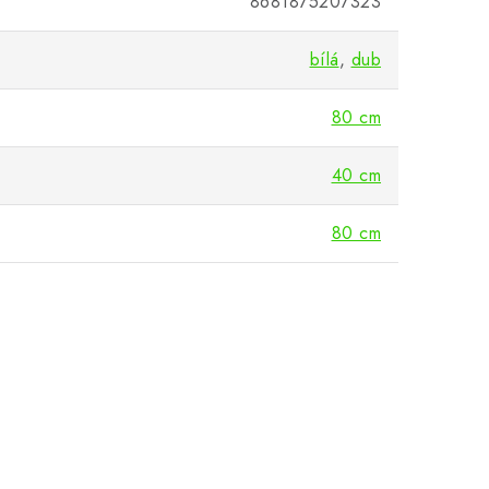
8681875207323
bílá
,
dub
80 cm
40 cm
80 cm