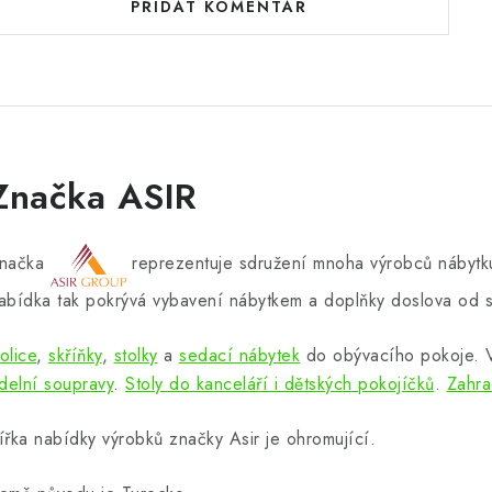
PŘIDAT KOMENTÁŘ
Značka ASIR
načka
reprezentuje sdružení mnoha výrobců nábytku
abídka tak pokrývá vybavení nábytkem a doplňky doslova od s
olice
,
skříňky
,
stolky
a
sedací nábytek
do obývacího pokoje.
ídelní soupravy
.
Stoly do kanceláří i dětských pokojíčků
.
Zahra
ířka nabídky výrobků značky Asir je ohromující.