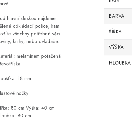
EAN
arvě.
BARVA
od hlavní deskou najdeme
ělené odkládací police, kam
ŠÍŘKA
ložíte všechny potřebné věci,
oviny, knihy, nebo ovladače.
VÝŠKA
ateriál: melaminem potažená
HLOUBKA
řevotříska
loušťka: 18 mm
lastové nožky
ířka: 80 cm Výška: 40 cm
loubka: 80 cm