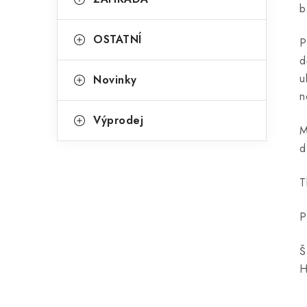
b
OSTATNÍ
P
d
u
Novinky
n
Výprodej
M
d
T
P
Š
H