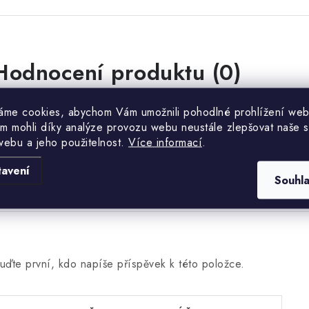
Hodnocení produktu (0)
uďte první, kdo napíše příspěvek k této položce.
áme cookies, abychom Vám umožnili pohodlné prohlížení web
m mohli díky analýze provozu webu neustále zlepšovat naše s
webu a jeho použitelnost.
Více informací
.
PŘIDAT HODNOCENÍ
tavení
Souhl
uďte první, kdo napíše příspěvek k této položce.