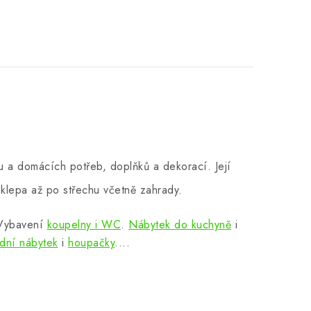
 a domácích potřeb, doplňků a dekorací. Její
klepa až po střechu včetně zahrady.
 Vybavení
koupelny i WC
.
Nábytek do kuchyně
i
dní nábytek
i
houpačky
....