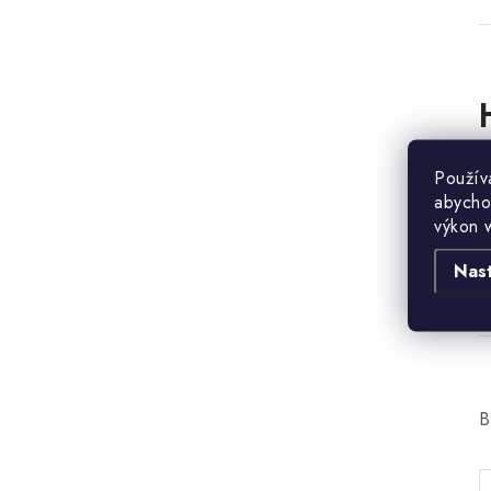
B
Použív
abycho
výkon 
Nas
B