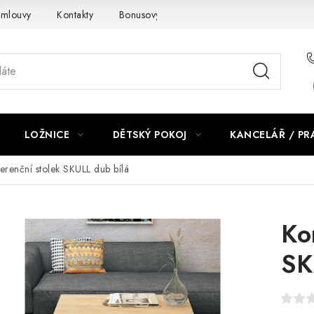
smlouvy
Kontakty
Bonusový program NBM+
Blog
LOŽNICE
DĚTSKÝ POKOJ
KANCELÁŘ / P
erenční stolek SKULL dub bílá
Ko
SK