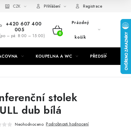
CZK
Přihlášení
Registrace
Prázdný
+420 607 400
005
NÁKUPNÍ
(po – pá: 8:00 – 15:00)
košík
KOŠÍK
RACOVNA
KOUPELNA A WC
PŘEDSÍŇ
C
nferenční stolek
ULL dub bílá
Podrobnosti hodnocení
Neohodnoceno