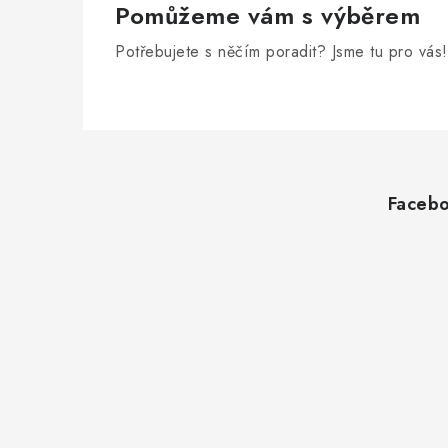
Pomůžeme vám s výběrem
Potřebujete s něčím poradit? Jsme tu pro vás!
Z
á
Faceb
p
a
t
í