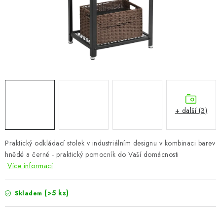
CHOVATELSKÉ POTŘEBY
DOPLŇKY A DEKORACE
ZAHRADA
OSTATNÍ
NOVINKY
+ další (3)
VÝPRODEJ
Praktický odkládací stolek v industriálním designu v kombinaci barev
hnědé a černé - praktický pomocník do Vaší domácnosti
Vše o nákupu
Info
Reklamace a odstoupení od smlouvy
Více informací
Kontakty
Bonusový program NBM+
Blog
(>5 ks)
Skladem