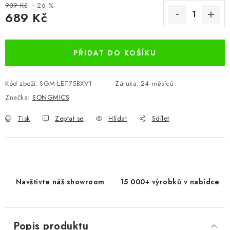
939 Kč
–26 %
689 Kč
Měrná cena:
PŘIDAT DO KOŠÍKU
Kód zboží:
SGM-LET75BXV1
Záruka
:
24 měsíců
Značka:
SONGMICS
Tisk
Zeptat se
Hlídat
Sdílet
Navštivte náš showroom
15 000+ výrobků v nabídce
Popis produktu