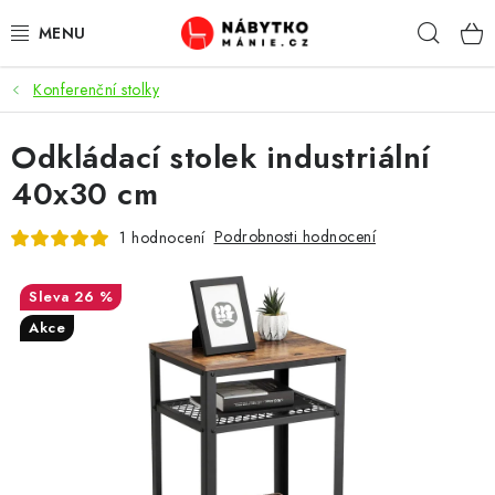
Přejít
Hleda
na
obsah
Konferenční stolky
OBÝVACÍ POKOJ
Odkládací stolek industriální
KUCHYŇ A JÍDELNA
40x30 cm
LOŽNICE
Podrobnosti hodnocení
1 hodnocení
DĚTSKÝ POKOJ
26 %
KANCELÁŘ / PRACOVNA
Akce
KOUPELNA A WC
PŘEDSÍŇ