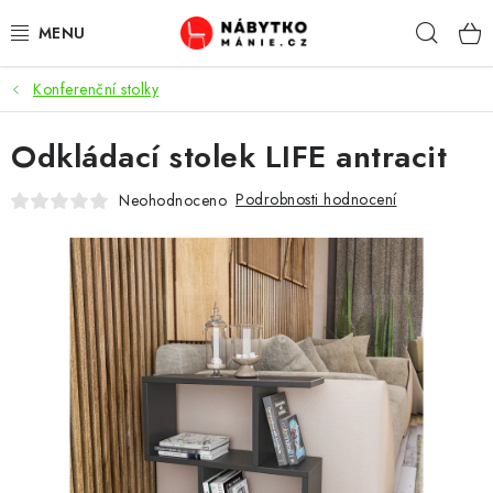
Přejít
Hleda
na
obsah
Konferenční stolky
OBÝVACÍ POKOJ
Odkládací stolek LIFE antracit
KUCHYŇ A JÍDELNA
Podrobnosti hodnocení
Neohodnoceno
LOŽNICE
DĚTSKÝ POKOJ
KANCELÁŘ / PRACOVNA
KOUPELNA A WC
PŘEDSÍŇ