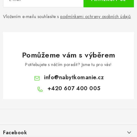
Vložením e-mailu souhlasíte s
podmínkami ochrany osobních údajů
Pomůžeme vám s výběrem
Potřebujete s něčím poradit? Jsme tu pro vás!
info
@
nabytkomanie.cz
+420 607 400 005
Z
á
p
a
Facebook