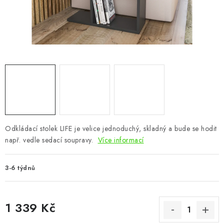
CHOVATELSKÉ POTŘEBY
DOPLŇKY A DEKORACE
ZAHRADA
OSTATNÍ
NOVINKY
Odkládací stolek LIFE je velice jednoduchý, skladný a bude se hodit
VÝPRODEJ
např. vedle sedací soupravy.
Více informací
Vše o nákupu
Info
Reklamace a odstoupení od smlouvy
3-6 týdnů
Kontakty
Bonusový program NBM+
Blog
1 339 Kč
Měrná cena: