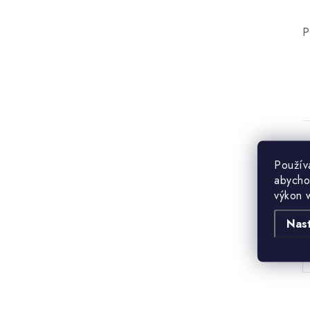
P
Použív
abycho
výkon 
B
Nas