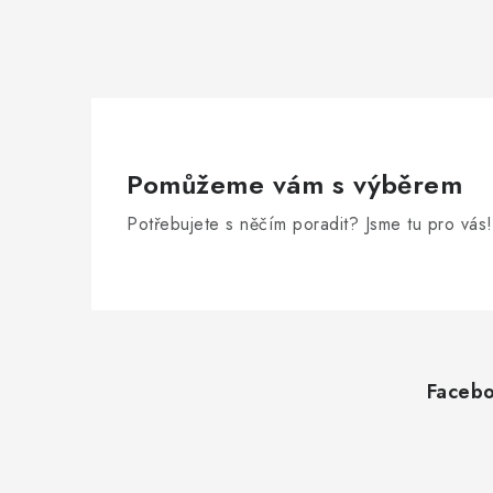
Pomůžeme vám s výběrem
Potřebujete s něčím poradit? Jsme tu pro vás!
Z
á
Faceb
p
a