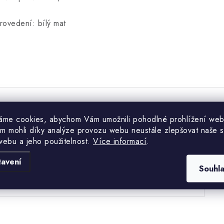
rovedení: bílý mat
áme cookies, abychom Vám umožnili pohodlné prohlížení web
Hodnocení produktu (0)
m mohli díky analýze provozu webu neustále zlepšovat naše s
webu a jeho použitelnost.
Více informací
.
uďte první, kdo napíše příspěvek k této položce.
tavení
Souhl
PŘIDAT HODNOCENÍ