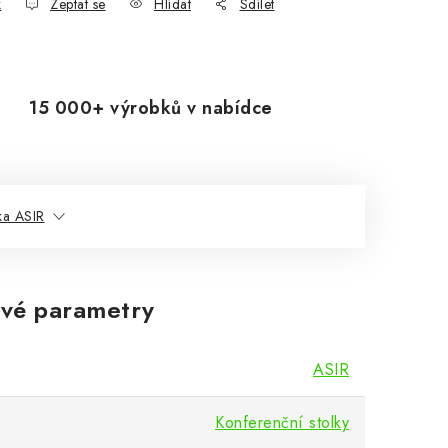
k
Zeptat se
Hlídat
Sdílet
15 000+ výrobků v nabídce
ka ASIR
vé parametry
ASIR
Konferenční stolky