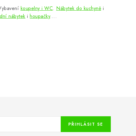
 Vybavení
koupelny i WC
.
Nábytek do kuchyně
i
dní nábytek
i
houpačky
....
PŘIHLÁSIT SE