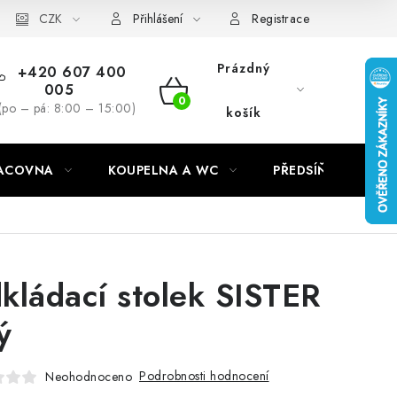
CZK
Přihlášení
Registrace
Prázdný
+420 607 400
005
NÁKUPNÍ
(po – pá: 8:00 – 15:00)
košík
KOŠÍK
RACOVNA
KOUPELNA A WC
PŘEDSÍŇ
C
kládací stolek SISTER
ý
Podrobnosti hodnocení
Neohodnoceno