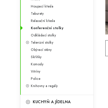
g
r
Houpací křesla
o
Taburety
a
r
Relaxační křesla
n
i
Konferenční stolky
e
n
Odkládací stolky
í
Televizní stolky
Obývací stěny
p
Skříňky
a
Komody
n
Vitríny
e
Police
Knihovny a regály
l
KUCHYŇ A JÍDELNA