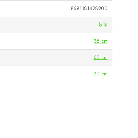
8681181428900
bílá
35 cm
60 cm
30 cm