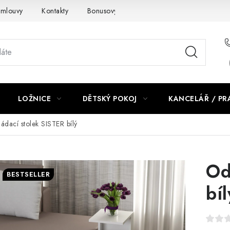
smlouvy
Kontakty
Bonusový program NBM+
Blog
LOŽNICE
DĚTSKÝ POKOJ
KANCELÁŘ / P
ádací stolek SISTER bílý
Od
BESTSELLER
bíl