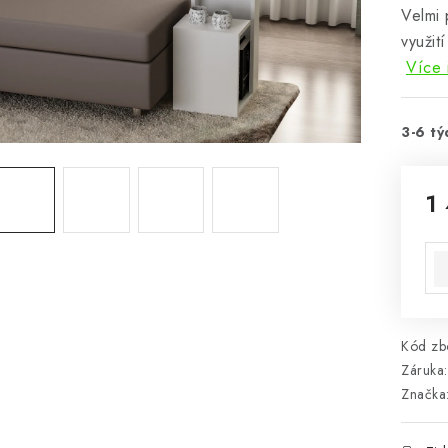
Velmi 
využit
Více 
3-6 tý
1
Mě
Kód zbo
Záruka
:
Značka