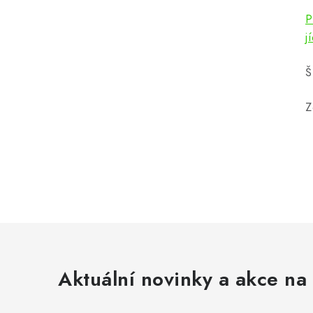
P
j
Š
Z
Aktuální novinky a akce na 