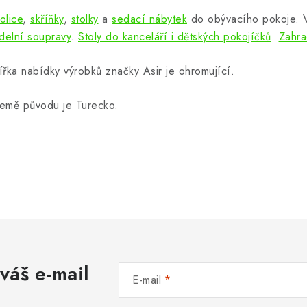
olice
,
skříňky
,
stolky
a
sedací nábytek
do obývacího pokoje.
ídelní soupravy
.
Stoly do kanceláří i dětských pokojíčků
.
Zahra
ířka nabídky výrobků značky Asir je ohromující.
emě původu je Turecko.
váš e-mail
E-mail