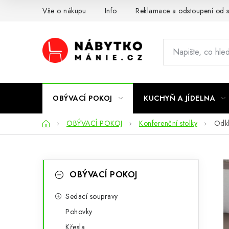
Přejít
Vše o nákupu
Info
Reklamace a odstoupení od 
na
obsah
OBÝVACÍ POKOJ
KUCHYŇ A JÍDELNA
Domů
OBÝVACÍ POKOJ
Konferenční stolky
Odkl
P
K
Přeskočit
OBÝVACÍ POKOJ
kategorie
a
o
t
Sedací soupravy
s
Pohovky
e
t
Křesla