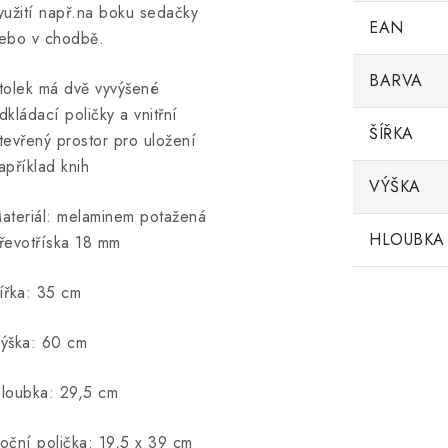
yužití např.na boku sedačky
EAN
ebo v chodbě.
BARVA
tolek má dvě vyvýšené
dkládací poličky a vnitřní
ŠÍŘKA
tevřený prostor pro uložení
apříklad knih
VÝŠKA
ateriál: melaminem potažená
HLOUBKA
řevotříska 18 mm
ířka: 35 cm
ýška: 60 cm
loubka: 29,5 cm
oční polička: 19,5 x 39 cm