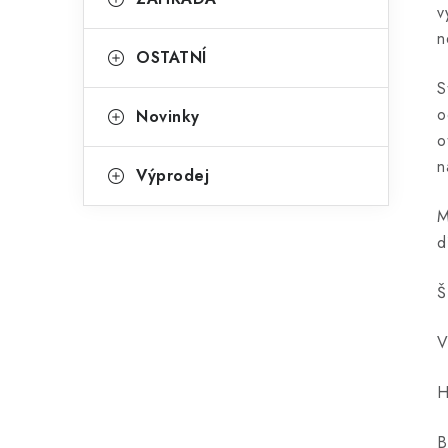
v
n
OSTATNÍ
S
o
Novinky
o
n
Výprodej
M
d
Š
V
H
B