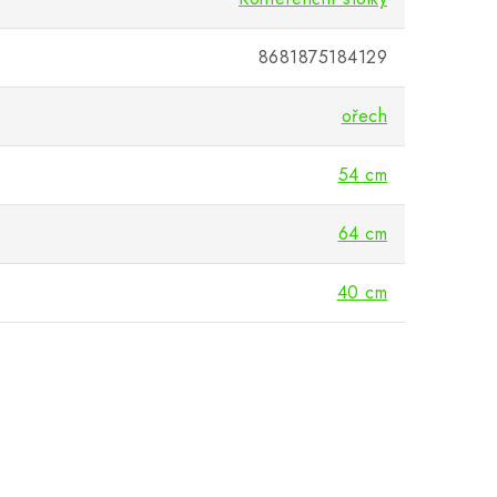
8681875184129
ořech
54 cm
64 cm
40 cm