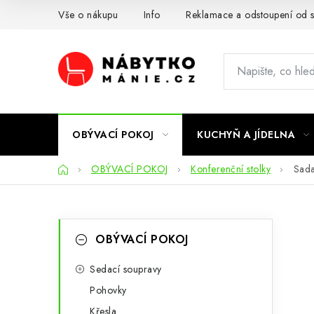
Přejít
Vše o nákupu
Info
Reklamace a odstoupení od 
na
obsah
OBÝVACÍ POKOJ
KUCHYŇ A JÍDELNA
Domů
OBÝVACÍ POKOJ
Konferenční stolky
Sada
P
K
Přeskočit
OBÝVACÍ POKOJ
kategorie
a
o
t
Sedací soupravy
s
Pohovky
e
t
Křesla