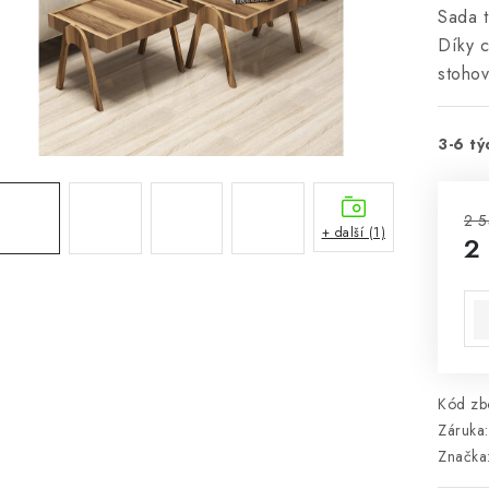
Sada t
Díky c
stohov
3-6 tý
2 5
+ další (1)
2
Mě
Kód zbo
Záruka
:
Značka