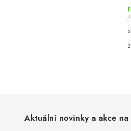
P
j
Š
Z
Aktuální novinky a akce na 