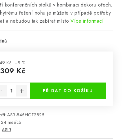
ří konferenčních stolků v kombinaci dekoru ořech.
hytrému řešení nohu je můžete v případě potřeby
at a nebudou tak zabírat místo
Více informací
dnů
49 Kč
–9 %
 309 Kč
rná cena:
PŘIDAT DO KOŠÍKU
ží:
ASR-845HCT2825
24 měsíců
:
ASIR