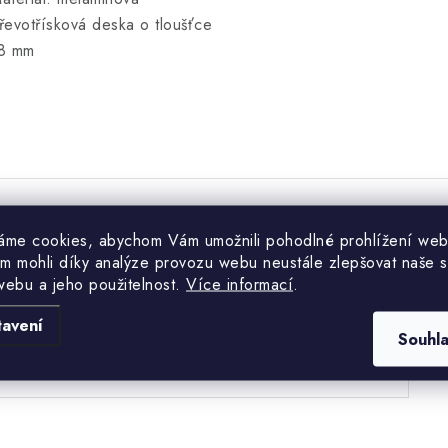
řevotřísková deska o tloušťce
8 mm
áme cookies, abychom Vám umožnili pohodlné prohlížení web
Hodnocení produktu (0)
m mohli díky analýze provozu webu neustále zlepšovat naše s
webu a jeho použitelnost.
Více informací
.
uďte první, kdo napíše příspěvek k této položce.
tavení
Souhl
PŘIDAT HODNOCENÍ