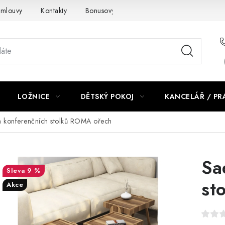
smlouvy
Kontakty
Bonusový program NBM+
Blog
LOŽNICE
DĚTSKÝ POKOJ
KANCELÁŘ / P
 konferenčních stolků ROMA ořech
Sa
9 %
st
Akce