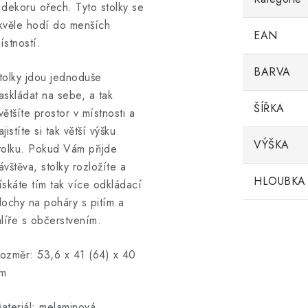
 dekoru ořech. Tyto stolky se
kvěle hodí do menších
EAN
ístností.
BARVA
tolky jdou jednoduše
askládat na sebe, a tak
ŠÍŘKA
většíte prostor v místnosti a
ajistíte si tak větší výšku
VÝŠKA
tolku. Pokud Vám přijde
ávštěva, stolky rozložíte a
HLOUBKA
ískáte tím tak více odkládací
lochy na poháry s pitím a
alíře s občerstvením.
ozměr: 53,6 x 41 (64) x 40
m
ateriál: melaminová