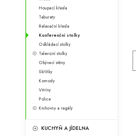
g
r
Houpací křesla
o
Taburety
a
r
Relaxační křesla
n
i
Konferenční stolky
e
n
Odkládací stolky
í
Televizní stolky
Obývací stěny
p
Skříňky
a
Komody
n
Vitríny
e
Police
Knihovny a regály
l
KUCHYŇ A JÍDELNA