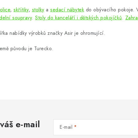
olice
,
skříňky
,
stolky
a
sedací nábytek
do obývacího pokoje.
ídelní soupravy
.
Stoly do kanceláří i dětských pokojíčků
.
Zahra
ířka nabídky výrobků značky Asir je ohromující.
emě původu je Turecko.
váš e-mail
E-mail