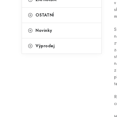
v
s
OSTATNÍ
m
S
Novinky
n
z
Výprodej
z
s
n
z
p
t
R
c
M