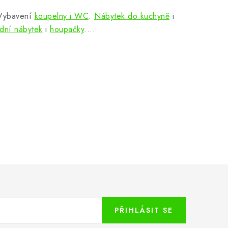
 Vybavení
koupelny i WC
.
Nábytek do kuchyně
i
dní nábytek
i
houpačky
....
PŘIHLÁSIT SE