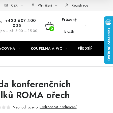
CZK
Přihlášení
Registrace
Prázdný
+420 607 400
005
NÁKUPNÍ
(po – pá: 8:00 – 15:00)
košík
KOŠÍK
RACOVNA
KOUPELNA A WC
PŘEDSÍŇ
C
da konferenčních
olků ROMA ořech
Podrobnosti hodnocení
Neohodnoceno