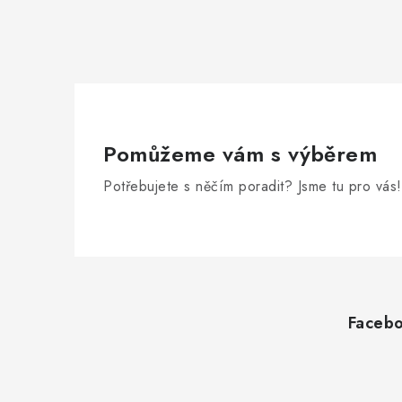
Pomůžeme vám s výběrem
Potřebujete s něčím poradit? Jsme tu pro vás!
Z
á
Faceb
p
a