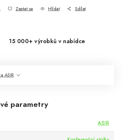
k
Zeptat se
Hlídat
Sdílet
15 000+ výrobků v nabídce
ka ASIR
vé parametry
ASIR
Konferenční stolky