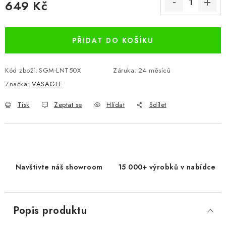
649 Kč
Měrná cena:
PŘIDAT DO KOŠÍKU
Kód zboží:
SGM-LNT50X
Záruka
:
24 měsíců
Značka:
VASAGLE
Tisk
Zeptat se
Hlídat
Sdílet
Navštivte náš showroom
15 000+ výrobků v nabídce
Popis produktu