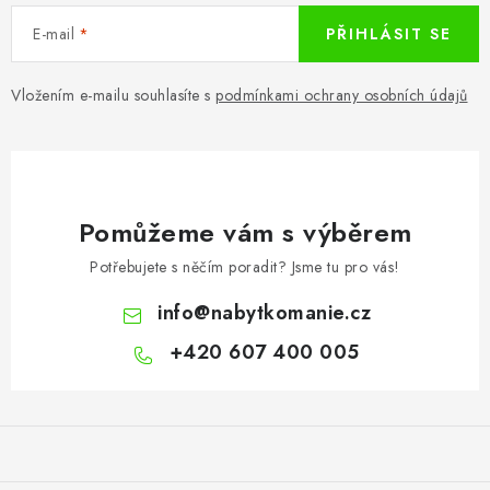
E-mail
PŘIHLÁSIT SE
Vložením e-mailu souhlasíte s
podmínkami ochrany osobních údajů
Pomůžeme vám s výběrem
Potřebujete s něčím poradit? Jsme tu pro vás!
info
@
nabytkomanie.cz
+420 607 400 005
Z
á
p