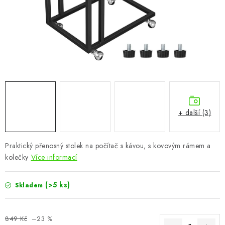
CHOVATELSKÉ POTŘEBY
DOPLŇKY A DEKORACE
ZAHRADA
OSTATNÍ
NOVINKY
+ další (3)
VÝPRODEJ
Praktický přenosný stolek na počítač s kávou, s kovovým rámem a
kolečky
Více informací
Vše o nákupu
Info
Reklamace a odstoupení od smlouvy
Kontakty
Bonusový program NBM+
Blog
(>5 ks)
Skladem
849 Kč
–23 %