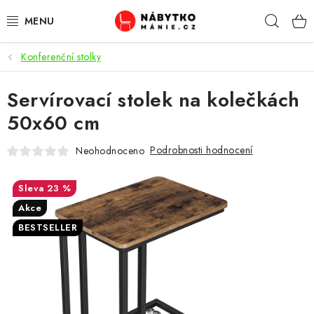
Přejít
Hleda
na
obsah
Konferenční stolky
OBÝVACÍ POKOJ
Servírovací stolek na kolečkách
KUCHYŇ A JÍDELNA
50x60 cm
LOŽNICE
Podrobnosti hodnocení
Neohodnoceno
DĚTSKÝ POKOJ
23 %
KANCELÁŘ / PRACOVNA
Akce
BESTSELLER
KOUPELNA A WC
PŘEDSÍŇ