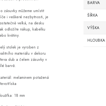
BARVA
o zásuvky můžeme umístit
ŠÍŘKA
líče i veškeré nezbytnosti, je
ostatečně velká, na desku
VÝŠKA
ak odložíte nákup, kabelku
ebo květiny.
HLOUBKA
elý stolek je vyroben z
valitního materiálu v dekoru
řeva dub a čelem zásuvky v
ílé barvě.
ateriál: melaminem potažená
řevotříska
loušťka: 18 mm