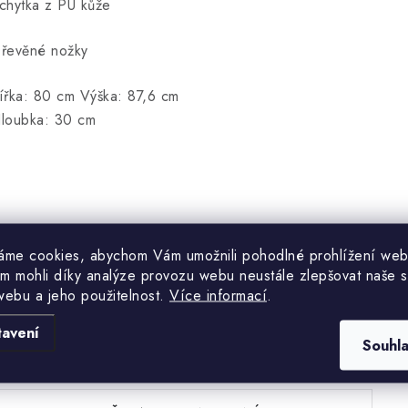
chytka z PU kůže
řevěné nožky
ířka: 80 cm Výška: 87,6 cm
loubka: 30 cm
áme cookies, abychom Vám umožnili pohodlné prohlížení web
m mohli díky analýze provozu webu neustále zlepšovat naše s
webu a jeho použitelnost.
Více informací
.
Hodnocení produktu (0)
tavení
Souhl
uďte první, kdo napíše příspěvek k této položce.