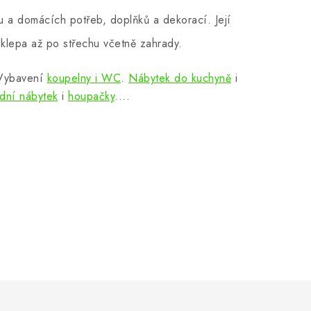
 a domácích potřeb, doplňků a dekorací. Její
klepa až po střechu včetně zahrady.
 Vybavení
koupelny i WC
.
Nábytek do kuchyně
i
dní nábytek
i
houpačky
....