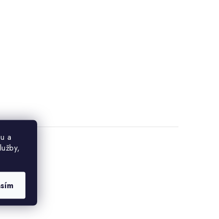
u a
lužby,
asím