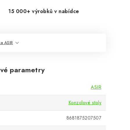
15 000+ výrobků v nabídce
ka ASIR
vé parametry
ASIR
Konzolové stoly
8681875207507