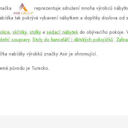
načka
reprezentuje sdružení mnoha výrobců nábytku
abídka tak pokrývá vybavení nábytkem a doplňky doslova od s
olice
,
skříňky
,
stolky
a
sedací nábytek
do obývacího pokoje.
ídelní soupravy
.
Stoly do kanceláří i dětských pokojíčků
.
Zahra
ířka nabídky výrobků značky Asir je ohromující.
emě původu je Turecko.