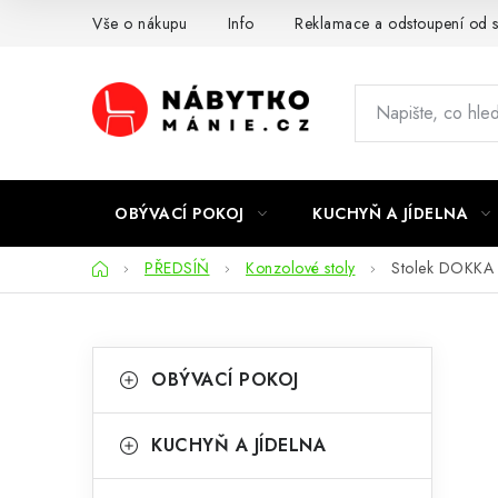
Přejít
Vše o nákupu
Info
Reklamace a odstoupení od 
na
obsah
OBÝVACÍ POKOJ
KUCHYŇ A JÍDELNA
Domů
PŘEDSÍŇ
Konzolové stoly
Stolek DOKKA 
P
K
Přeskočit
OBÝVACÍ POKOJ
kategorie
a
o
t
s
KUCHYŇ A JÍDELNA
e
t