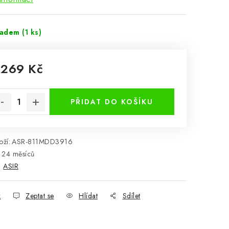
ladem
(1 ks)
 269 Kč
rná cena:
PŘIDAT DO KOŠÍKU
ží:
ASR-811MDD3916
24 měsíců
:
ASIR
k
Zeptat se
Hlídat
Sdílet