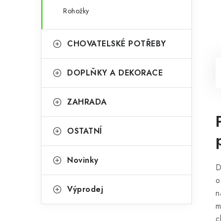
Rohožky
CHOVATELSKÉ POTŘEBY
DOPLŇKY A DEKORACE
ZAHRADA
OSTATNÍ
Novinky
D
o
Výprodej
n
m
c