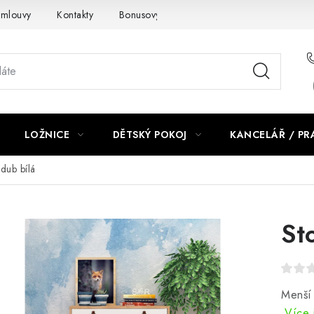
smlouvy
Kontakty
Bonusový program NBM+
Blog
LOŽNICE
DĚTSKÝ POKOJ
KANCELÁŘ / P
dub bílá
St
Menší
Více 