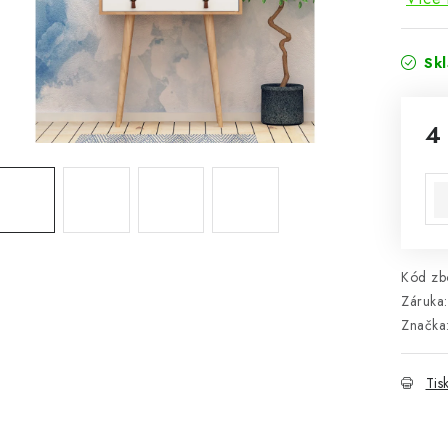
Sk
4
Mě
Kód zbo
Záruka
:
Značka
Tis