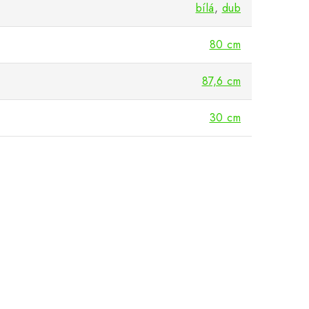
bílá
,
dub
80 cm
87,6 cm
30 cm