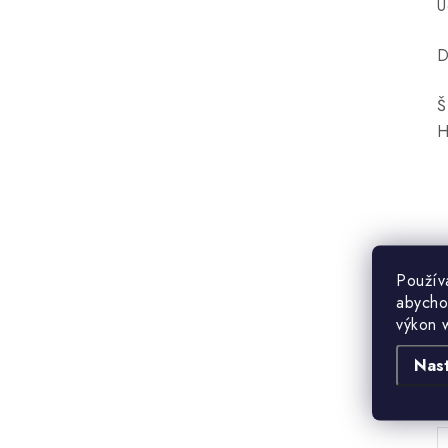
Ú
D
Š
H
Použív
abycho
výkon 
Nas
B