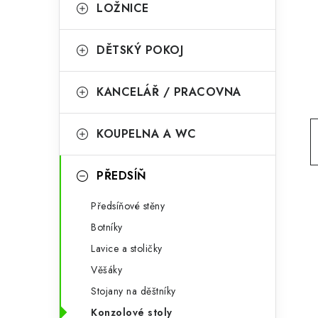
g
LOŽNICE
r
o
a
r
DĚTSKÝ POKOJ
n
i
KANCELÁŘ / PRACOVNA
e
n
í
KOUPELNA A WC
p
PŘEDSÍŇ
a
n
Předsíňové stěny
Botníky
e
Lavice a stoličky
l
Věšáky
Stojany na děštníky
Konzolové stoly