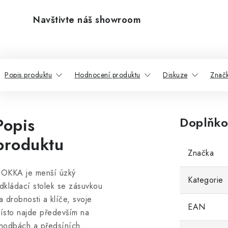
Navštivte náš showroom
Popis produktu
Hodnocení produktu
Diskuze
Znač
Popis
Doplňko
produktu
Značka
OKKA je menší úzký
Kategorie
dkládací stolek se zásuvkou
a drobnosti a klíče, svoje
EAN
ísto najde především na
hodbách a předsíních.