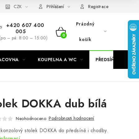
CZK
Přihlášení
Registrace
Prázdný
+420 607 400
005
NÁKUPNÍ
(po – pá: 8:00 – 15:00)
košík
KOŠÍK
RACOVNA
KOUPELNA A WC
PŘEDSÍŇ
C
olek DOKKA dub bílá
Podrobnosti hodnocení
Neohodnoceno
 konzolový stolek DOKKA do předsíně i chodby.
informací