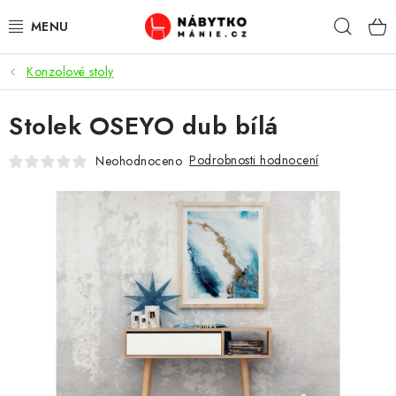
Přejít
Hleda
na
obsah
Konzolové stoly
OBÝVACÍ POKOJ
Stolek OSEYO dub bílá
KUCHYŇ A JÍDELNA
Podrobnosti hodnocení
Neohodnoceno
LOŽNICE
DĚTSKÝ POKOJ
KANCELÁŘ / PRACOVNA
KOUPELNA A WC
PŘEDSÍŇ