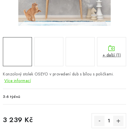
CHOVATELSKÉ POTŘEBY
DOPLŇKY A DEKORACE
ZAHRADA
OSTATNÍ
+ další (1)
NOVINKY
Konzolový stolek OSEYO v provedení dub s bílou s poličkami.
VÝPRODEJ
Více informací
Vše o nákupu
Info
Reklamace a odstoupení od smlouvy
3-6 týdnů
Kontakty
Bonusový program NBM+
Blog
3 239 Kč
Měrná cena: