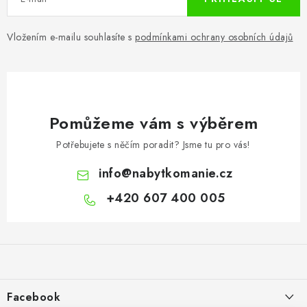
Vložením e-mailu souhlasíte s
podmínkami ochrany osobních údajů
Pomůžeme vám s výběrem
Potřebujete s něčím poradit? Jsme tu pro vás!
info
@
nabytkomanie.cz
+420 607 400 005
Z
á
p
a
Facebook