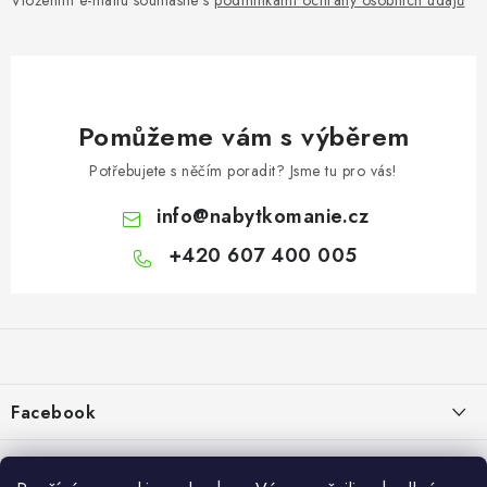
Vložením e-mailu souhlasíte s
podmínkami ochrany osobních údajů
Pomůžeme vám s výběrem
Potřebujete s něčím poradit? Jsme tu pro vás!
info
@
nabytkomanie.cz
+420 607 400 005
Z
á
p
a
Facebook
t
í
Informace pro vás