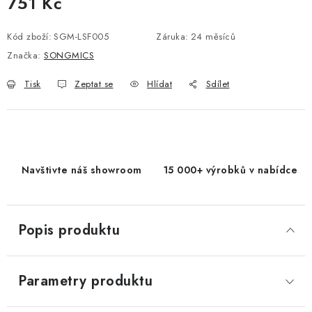
751 Kč
Měrná cena:
Kód zboží:
SGM-LSF005
Záruka
:
24 měsíců
Značka:
SONGMICS
Tisk
Zeptat se
Hlídat
Sdílet
Navštivte náš showroom
15 000+ výrobků v nabídce
Popis produktu
Parametry produktu