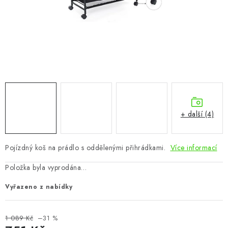
CHOVATELSKÉ POTŘEBY
DOPLŇKY A DEKORACE
ZAHRADA
OSTATNÍ
NOVINKY
+ další (4)
VÝPRODEJ
Pojízdný koš na prádlo s oddělenými přihrádkami.
Více informací
Vše o nákupu
Info
Reklamace a odstoupení od smlouvy
Položka byla vyprodána…
Kontakty
Bonusový program NBM+
Blog
Vyřazeno z nabídky
1 089 Kč
–31 %