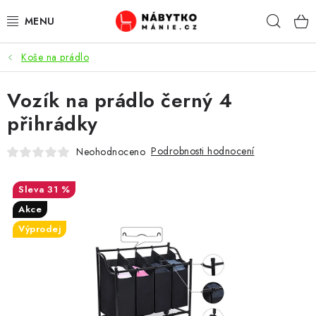
Přejít
Hleda
na
obsah
Koše na prádlo
OBÝVACÍ POKOJ
Vozík na prádlo černý 4
KUCHYŇ A JÍDELNA
přihrádky
LOŽNICE
Podrobnosti hodnocení
Neohodnoceno
DĚTSKÝ POKOJ
31 %
KANCELÁŘ / PRACOVNA
Akce
Výprodej
KOUPELNA A WC
PŘEDSÍŇ