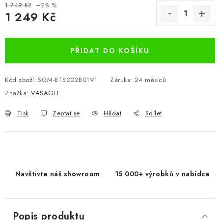
1 749 Kč
–28 %
1 249 Kč
Měrná cena:
PŘIDAT DO KOŠÍKU
Kód zboží:
SGM-BTS002B01V1
Záruka
:
24 měsíců
Značka:
VASAGLE
Tisk
Zeptat se
Hlídat
Sdílet
Navštivte náš showroom
15 000+ výrobků v nabídce
Popis produktu