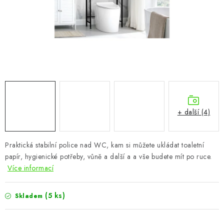
CHOVATELSKÉ POTŘEBY
DOPLŇKY A DEKORACE
ZAHRADA
OSTATNÍ
NOVINKY
+ další (4)
VÝPRODEJ
Praktická stabilní police nad WC, kam si můžete ukládat toaletní
papír, hygienické potřeby, vůně a další a a vše budete mít po ruce.
Vše o nákupu
Info
Reklamace a odstoupení od smlouvy
Více informací
Kontakty
Bonusový program NBM+
Blog
(5 ks)
Skladem