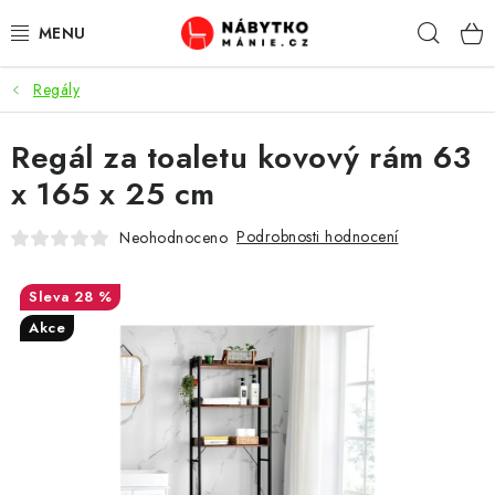
Přejít
Hleda
na
obsah
Regály
OBÝVACÍ POKOJ
Regál za toaletu kovový rám 63
KUCHYŇ A JÍDELNA
x 165 x 25 cm
LOŽNICE
Podrobnosti hodnocení
Neohodnoceno
DĚTSKÝ POKOJ
28 %
KANCELÁŘ / PRACOVNA
Akce
KOUPELNA A WC
PŘEDSÍŇ