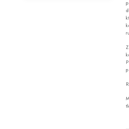
p
d
k
k
r
Z
k
P
p
R
M
t