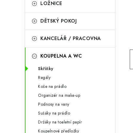
g
LOŽNICE
r
o
a
r
DĚTSKÝ POKOJ
n
i
KANCELÁŘ / PRACOVNA
e
n
í
KOUPELNA A WC
p
Skříňky
a
Regály
n
Koše na prádlo
Organizér na make-up
e
Podnosy na vany
l
Sušáky na prádlo
Držáky na toaletní papír
Koupelnové předložky