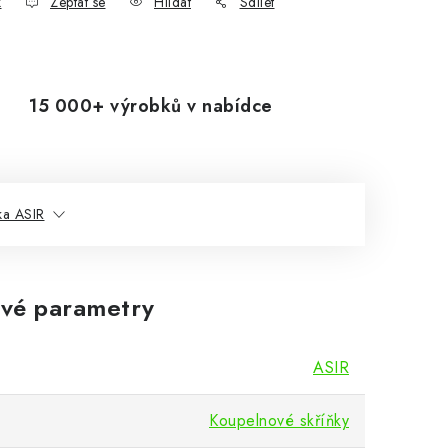
k
Zeptat se
Hlídat
Sdílet
15 000+ výrobků v nabídce
ka ASIR
vé parametry
ASIR
Koupelnové skříňky