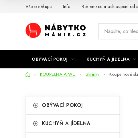
Přejít
Vše o nákupu
Info
Reklamace a odstoupení od 
na
obsah
OBÝVACÍ POKOJ
KUCHYŇ A JÍDELNA
Domů
KOUPELNA A WC
Skříňky
Koupelnová skř
P
K
Přeskočit
OBÝVACÍ POKOJ
kategorie
a
o
t
s
KUCHYŇ A JÍDELNA
e
t