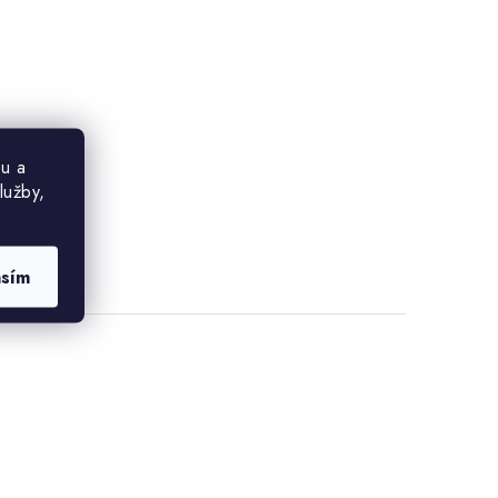
u a
lužby,
asím