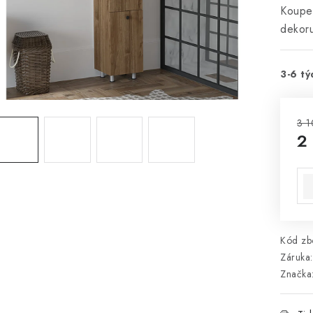
Koupel
dekor
3-6 tý
3 1
2
Mě
Kód zbo
Záruka
:
Značka