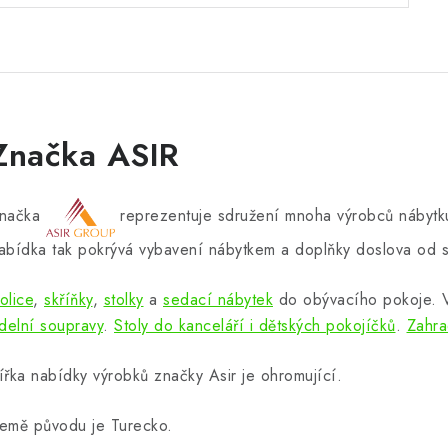
Značka ASIR
načka
reprezentuje sdružení mnoha výrobců nábytku
abídka tak pokrývá vybavení nábytkem a doplňky doslova od s
olice
,
skříňky
,
stolky
a
sedací nábytek
do obývacího pokoje.
ídelní soupravy
.
Stoly do kanceláří i dětských pokojíčků
.
Zahra
ířka nabídky výrobků značky Asir je ohromující.
emě původu je Turecko.