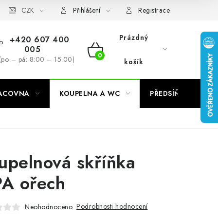
CZK
Přihlášení
Registrace
Prázdný
+420 607 400
005
NÁKUPNÍ
(po – pá: 8:00 – 15:00)
košík
KOŠÍK
RACOVNA
KOUPELNA A WC
PŘEDSÍŇ
C
upelnová skříňka
PA ořech
Podrobnosti hodnocení
Neohodnoceno