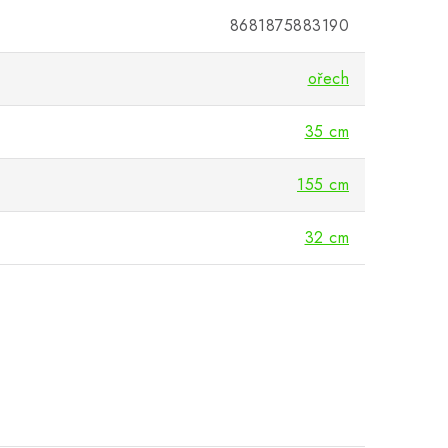
8681875883190
ořech
35 cm
155 cm
32 cm