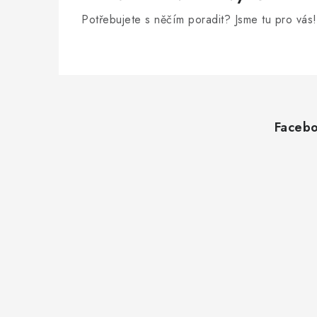
Potřebujete s něčím poradit? Jsme tu pro vás!
Z
á
Faceb
p
a
t
í