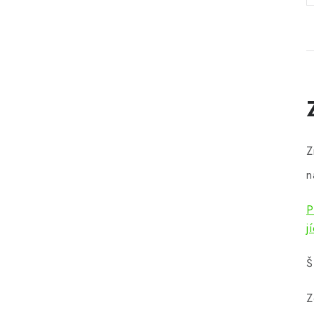
Z
n
P
j
Š
Z