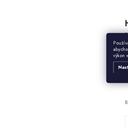
B
Použív
abycho
výkon 
Nas
B