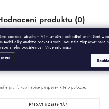
Hodnocení produktu (0)
uďte první, kdo napíše příspěvek k této položce.
áme cookies, abychom Vám umožnili pohodlné prohlížení web
m mohli díky analýze provozu webu neustále zlepšovat naše s
webu a jeho použitelnost.
PŘIDAT HODNOCENÍ
Více informací
.
tavení
Souhl
uďte první, kdo napíše příspěvek k této položce.
PŘIDAT KOMENTÁŘ