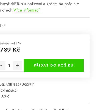
nová skříňka s policemi a košem na prádlo v
u ořech
Více informací
dnů
09 Kč
–11 %
 739 Kč
rná cena:
PŘIDAT DO KOŠÍKU
ží:
ASR-835PUQ3911
24 měsíců
:
ASIR