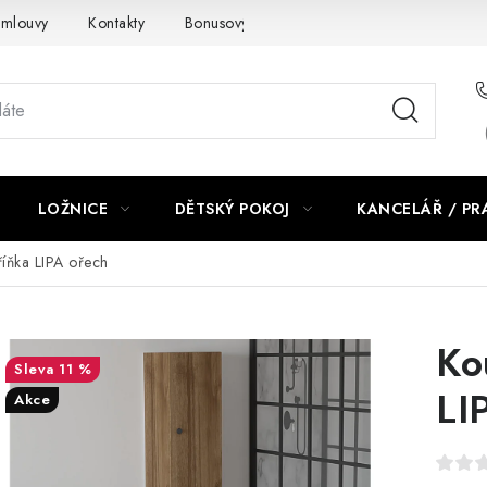
smlouvy
Kontakty
Bonusový program NBM+
Blog
LOŽNICE
DĚTSKÝ POKOJ
KANCELÁŘ / P
íňka LIPA ořech
Ko
11 %
LI
Akce