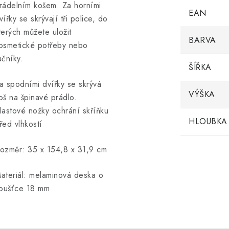
rádelním košem. Za horními
EAN
vířky se skrývají tři police, do
terých můžete uložit
BARVA
osmetické potřeby nebo
učníky.
ŠÍŘKA
a spodními dvířky se skrývá
VÝŠKA
oš na špinavé prádlo.
lastové nožky ochrání skříňku
HLOUBKA
řed vlhkostí
ozměr: 35 x 154,8 x 31,9 cm
ateriál: melaminová deska o
loušťce 18 mm