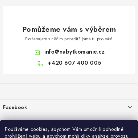
Pomůžeme vám s výběrem
Potřebujete s něčím poradit? Jsme tu pro vás!
info
@
nabytkomanie.cz
+420 607 400 005
Z
á
p
a
Facebook
t
í
Informace pro vás
Používáme cookies, abychom Vám umožnili pohodlné
Vše o nákupu
prohlížení webu a abychom mohli díky analýze provozu