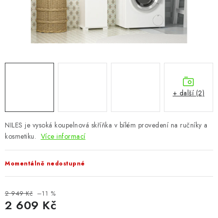
CHOVATELSKÉ POTŘEBY
DOPLŇKY A DEKORACE
ZAHRADA
OSTATNÍ
+ další (2)
NOVINKY
NILES je vysoká koupelnová skříňka v bílém provedení na ručníky a
VÝPRODEJ
kosmetiku.
Více informací
Vše o nákupu
Info
Reklamace a odstoupení od smlouvy
Momentálně nedostupné
Kontakty
Bonusový program NBM+
Blog
2 949 Kč
–11 %
2 609 Kč
Měrná cena: