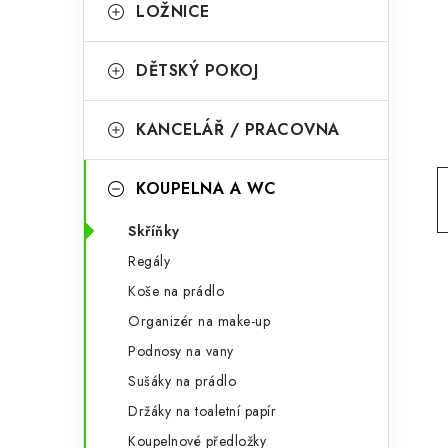
g
LOŽNICE
r
o
a
r
DĚTSKÝ POKOJ
n
i
KANCELÁŘ / PRACOVNA
e
n
í
KOUPELNA A WC
p
Skříňky
a
Regály
n
Koše na prádlo
Organizér na make-up
e
Podnosy na vany
l
Sušáky na prádlo
Držáky na toaletní papír
Koupelnové předložky