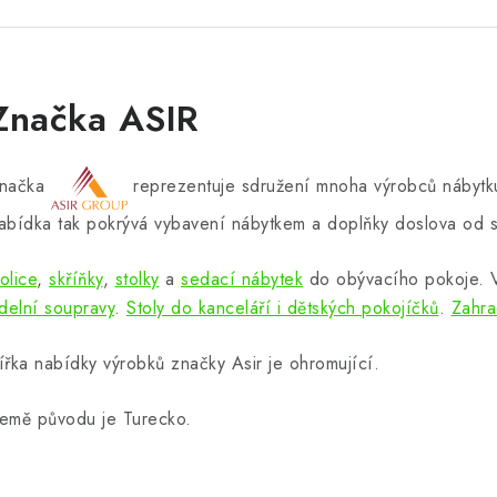
Značka ASIR
načka
reprezentuje sdružení mnoha výrobců nábytku
abídka tak pokrývá vybavení nábytkem a doplňky doslova od s
olice
,
skříňky
,
stolky
a
sedací nábytek
do obývacího pokoje.
ídelní soupravy
.
Stoly do kanceláří i dětských pokojíčků
.
Zahra
ířka nabídky výrobků značky Asir je ohromující.
emě původu je Turecko.