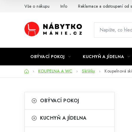
Přejít
Vše o nákupu
Info
Reklamace a odstoupení od 
na
obsah
OBÝVACÍ POKOJ
KUCHYŇ A JÍDELNA
Domů
KOUPELNA A WC
Skříňky
Koupelnová sk
P
K
Přeskočit
OBÝVACÍ POKOJ
kategorie
a
o
t
s
KUCHYŇ A JÍDELNA
e
t