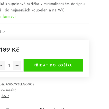
cká koupelnová skříňka v minimalistickém designu
á i do nejmenších koupelen a na WC
informací
dnů
 189 Kč
rná cena:
PŘIDAT DO KOŠÍKU
ží:
ASR-793ELG3902
24 měsíců
:
ASIR