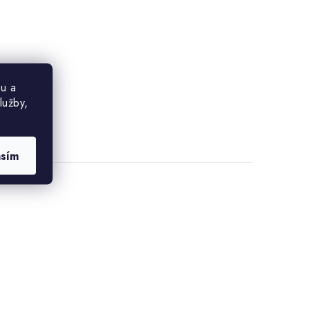
u a
lužby,
asím