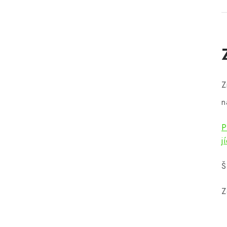
Z
n
P
j
Š
Z