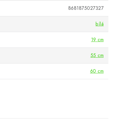
8681875027327
bílá
19 cm
55 cm
60 cm