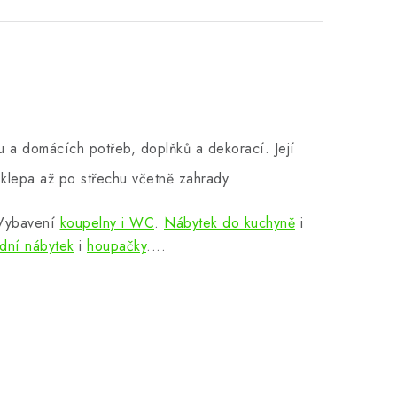
 a domácích potřeb, doplňků a dekorací. Její
klepa až po střechu včetně zahrady.
 Vybavení
koupelny i WC
.
Nábytek do kuchyně
i
dní nábytek
i
houpačky
....