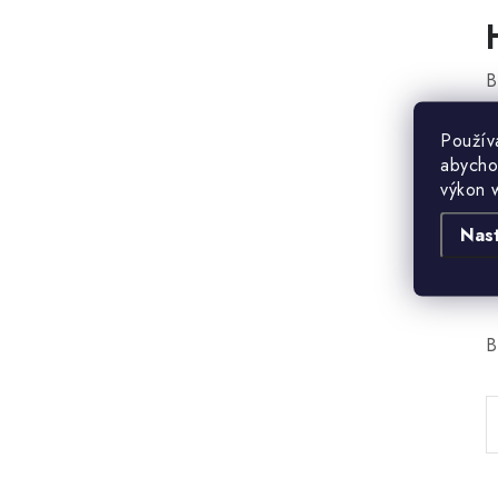
B
Použív
abycho
výkon 
Nas
B