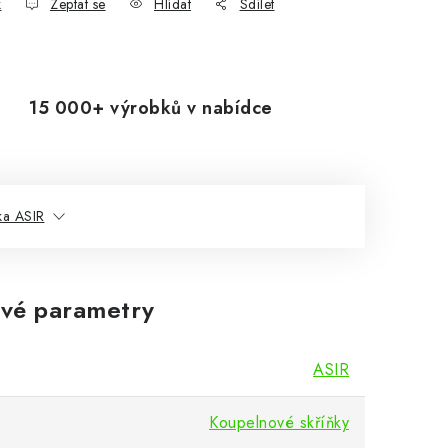
k
Zeptat se
Hlídat
Sdílet
15 000+ výrobků v nabídce
ka ASIR
vé parametry
ASIR
Koupelnové skříňky