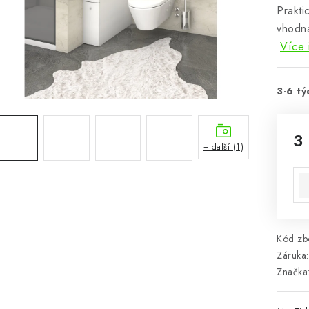
Prakti
vhodn
Více 
3-6 tý
3
+ další (1)
Mě
Kód zbo
Záruka
:
Značka