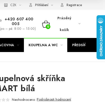
CZK
Přihlášení
Registrace
Prázdný
+420 607 400
005
NÁKUPNÍ
(po – pá: 8:00 – 15:00)
košík
KOŠÍK
RACOVNA
KOUPELNA A WC
PŘEDSÍŇ
C
upelnová skříňka
ART bílá
Podrobnosti hodnocení
Neohodnoceno