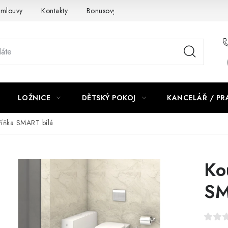
smlouvy
Kontakty
Bonusový program NBM+
Blog
LOŽNICE
DĚTSKÝ POKOJ
KANCELÁŘ / P
říňka SMART bílá
Ko
SM