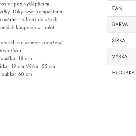
rostor pod vyklápěcími
EAN
vířky. Díky svým kompaktním
ozměrům se hodí do všech
BARVA
enších koupelen a toalet.
ŠÍŘKA
ateriál: melaminem potažená
řevotříska
VÝŠKA
loušťka: 18 mm
ířka: 19 cm Výška: 55 cm
HLOUBKA
loubka: 60 cm