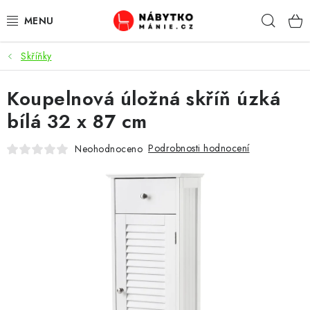
Přejít
Hleda
na
obsah
Skříňky
OBÝVACÍ POKOJ
Koupelnová úložná skříň úzká
KUCHYŇ A JÍDELNA
bílá 32 x 87 cm
LOŽNICE
Podrobnosti hodnocení
Neohodnoceno
DĚTSKÝ POKOJ
KANCELÁŘ / PRACOVNA
KOUPELNA A WC
PŘEDSÍŇ