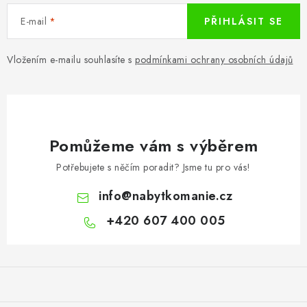
E-mail
PŘIHLÁSIT SE
Vložením e-mailu souhlasíte s
podmínkami ochrany osobních údajů
Pomůžeme vám s výběrem
Potřebujete s něčím poradit? Jsme tu pro vás!
info
@
nabytkomanie.cz
+420 607 400 005
Z
á
p