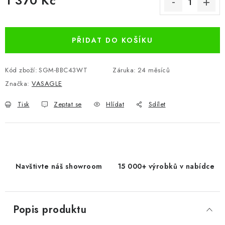
1 370 Kč
Měrná cena:
PŘIDAT DO KOŠÍKU
Kód zboží:
SGM-BBC43WT
Záruka
:
24 měsíců
Značka:
VASAGLE
Tisk
Zeptat se
Hlídat
Sdílet
Navštivte náš showroom
15 000+ výrobků v nabídce
Popis produktu