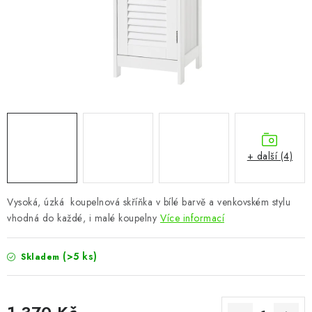
CHOVATELSKÉ POTŘEBY
DOPLŇKY A DEKORACE
ZAHRADA
OSTATNÍ
NOVINKY
+ další (4)
VÝPRODEJ
Vysoká, úzká koupelnová skříňka v bílé barvě a venkovském stylu
vhodná do každé, i malé koupelny
Více informací
Vše o nákupu
Info
Reklamace a odstoupení od smlouvy
Kontakty
Bonusový program NBM+
Blog
(>5 ks)
Skladem