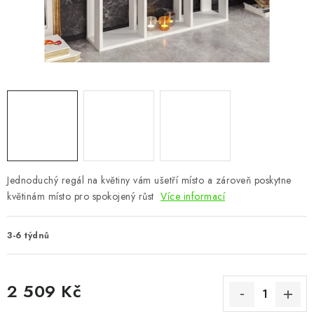
CHOVATELSKÉ POTŘEBY
DOPLŇKY A DEKORACE
ZAHRADA
OSTATNÍ
NOVINKY
Jednoduchý regál na květiny vám ušetří místo a zároveň poskytne
VÝPRODEJ
květinám místo pro spokojený růst
Více informací
Vše o nákupu
Info
Reklamace a odstoupení od smlouvy
3-6 týdnů
Kontakty
Bonusový program NBM+
Blog
2 509 Kč
Měrná cena: