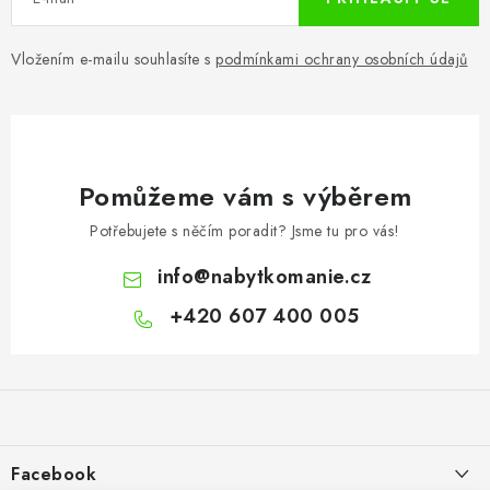
Vložením e-mailu souhlasíte s
podmínkami ochrany osobních údajů
Pomůžeme vám s výběrem
Potřebujete s něčím poradit? Jsme tu pro vás!
info
@
nabytkomanie.cz
+420 607 400 005
Z
á
p
a
Facebook