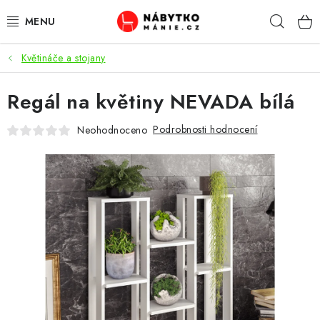
Přejít
Hleda
na
obsah
Květináče a stojany
OBÝVACÍ POKOJ
Regál na květiny NEVADA bílá
KUCHYŇ A JÍDELNA
Podrobnosti hodnocení
Neohodnoceno
LOŽNICE
DĚTSKÝ POKOJ
KANCELÁŘ / PRACOVNA
KOUPELNA A WC
PŘEDSÍŇ