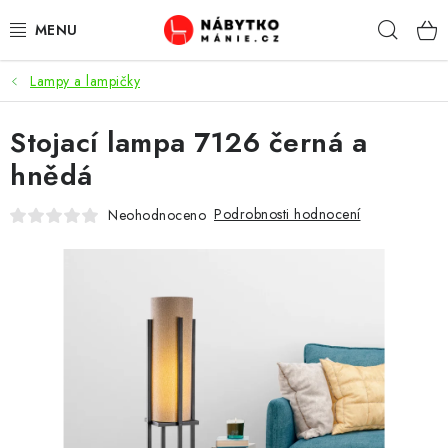
Přejít
Hleda
na
obsah
Lampy a lampičky
OBÝVACÍ POKOJ
Stojací lampa 7126 černá a
KUCHYŇ A JÍDELNA
hnědá
LOŽNICE
Podrobnosti hodnocení
Neohodnoceno
DĚTSKÝ POKOJ
KANCELÁŘ / PRACOVNA
KOUPELNA A WC
PŘEDSÍŇ