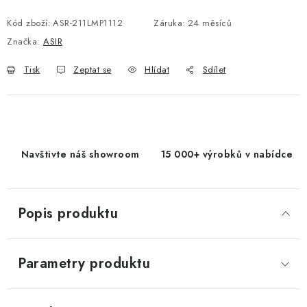
Měrná cena:
Kód zboží:
ASR-211LMP1112
Záruka
:
24 měsíců
Značka:
ASIR
Tisk
Zeptat se
Hlídat
Sdílet
Navštivte náš showroom
15 000+ výrobků v nabídce
Popis produktu
Parametry produktu