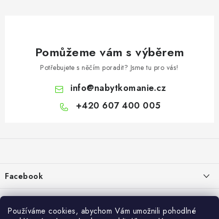
Pomůžeme vám s výběrem
Potřebujete s něčím poradit? Jsme tu pro vás!
info
@
nabytkomanie.cz
+420 607 400 005
Z
á
p
a
Facebook
t
í
Informace pro vás
Používáme cookies, abychom Vám umožnili pohodlné