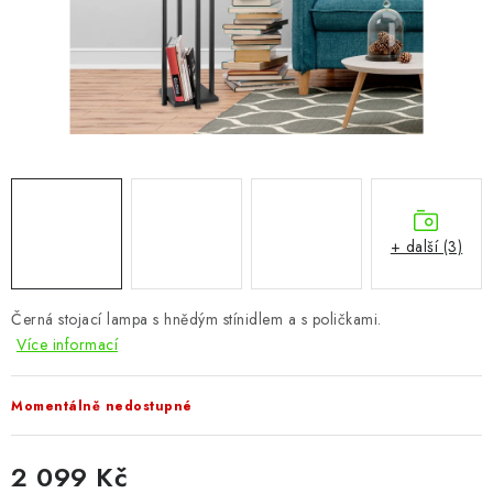
CHOVATELSKÉ POTŘEBY
DOPLŇKY A DEKORACE
ZAHRADA
OSTATNÍ
NOVINKY
+ další (3)
VÝPRODEJ
Černá stojací lampa s hnědým stínidlem a s poličkami.
Více informací
Vše o nákupu
Info
Reklamace a odstoupení od smlouvy
Kontakty
Bonusový program NBM+
Blog
Momentálně nedostupné
2 099 Kč