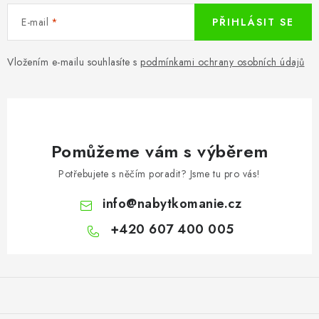
E-mail
PŘIHLÁSIT SE
Vložením e-mailu souhlasíte s
podmínkami ochrany osobních údajů
Pomůžeme vám s výběrem
Potřebujete s něčím poradit? Jsme tu pro vás!
info
@
nabytkomanie.cz
+420 607 400 005
Z
á
p