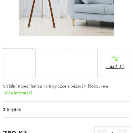
CHOVATELSKÉ POTŘEBY
DOPLŇKY A DEKORACE
ZAHRADA
OSTATNÍ
NOVINKY
+ další (1)
VÝPRODEJ
Stabilní stojací lampa na trojnožce s béžovým kloboukem.
Více informací
Vše o nákupu
Info
Reklamace a odstoupení od smlouvy
Kontakty
Bonusový program NBM+
Blog
3-6 týdnů