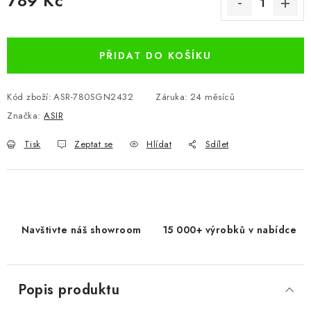
789 Kč
Měrná cena:
PŘIDAT DO KOŠÍKU
Kód zboží:
ASR-780SGN2432
Záruka
:
24 měsíců
Značka:
ASIR
Tisk
Zeptat se
Hlídat
Sdílet
Navštivte náš showroom
15 000+ výrobků v nabídce
Popis produktu