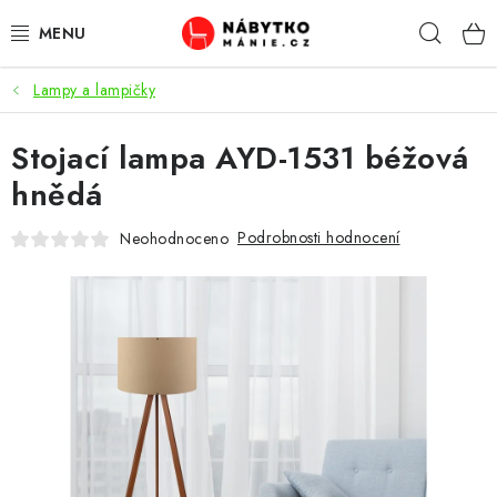
Přejít
Hleda
na
obsah
Lampy a lampičky
OBÝVACÍ POKOJ
Stojací lampa AYD-1531 béžová
KUCHYŇ A JÍDELNA
hnědá
LOŽNICE
Podrobnosti hodnocení
Neohodnoceno
DĚTSKÝ POKOJ
KANCELÁŘ / PRACOVNA
KOUPELNA A WC
PŘEDSÍŇ