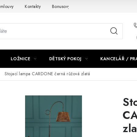
smlouvy
Kontakty
Bonusový program NBM+
Blog
LOŽNICE
DĚTSKÝ POKOJ
KANCELÁŘ / P
Stojací lampa CARDONE černá růžová zlatá
St
CA
zl