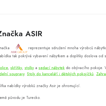
Značka ASIR
načka
reprezentuje sdružení mnoha výrobců nábytku
abídka tak pokrývá vybavení nábytkem a doplňky doslova od s
olice
,
skříňky
,
stolky
a
sedací nábytek
do obývacího pokoje.
ídelní soupravy
.
Stoly do kanceláří i dětských pokojíčků
.
Zahra
ířka nabídky výrobků značky Asir je ohromující.
emě původu je Turecko.