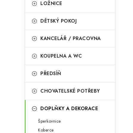
g
LOŽNICE
r
o
a
r
DĚTSKÝ POKOJ
n
i
KANCELÁŘ / PRACOVNA
e
n
í
KOUPELNA A WC
p
PŘEDSÍŇ
a
n
CHOVATELSKÉ POTŘEBY
e
l
DOPLŇKY A DEKORACE
Šperkovnice
Koberce