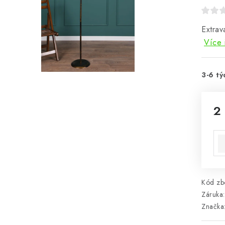
Extrav
Více 
3-6 tý
2
Mě
Kód zbo
Záruka
:
Značka