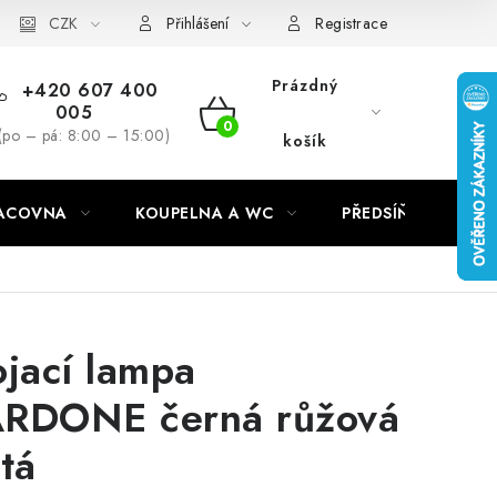
CZK
Přihlášení
Registrace
Prázdný
+420 607 400
005
NÁKUPNÍ
(po – pá: 8:00 – 15:00)
košík
KOŠÍK
RACOVNA
KOUPELNA A WC
PŘEDSÍŇ
C
ojací lampa
RDONE černá růžová
atá