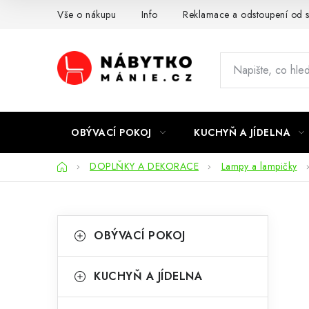
Přejít
Vše o nákupu
Info
Reklamace a odstoupení od 
na
obsah
OBÝVACÍ POKOJ
KUCHYŇ A JÍDELNA
Domů
DOPLŇKY A DEKORACE
Lampy a lampičky
P
K
Přeskočit
OBÝVACÍ POKOJ
kategorie
a
o
t
s
KUCHYŇ A JÍDELNA
e
t