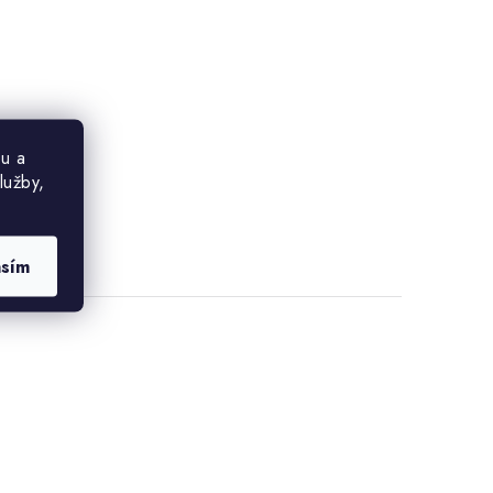
u a
lužby,
asím