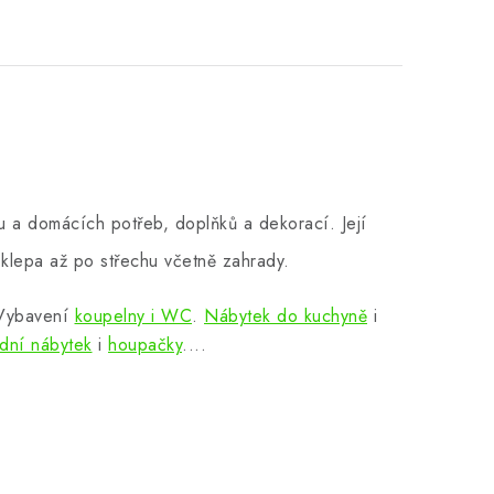
 a domácích potřeb, doplňků a dekorací. Její
klepa až po střechu včetně zahrady.
 Vybavení
koupelny i WC
.
Nábytek do kuchyně
i
dní nábytek
i
houpačky
....