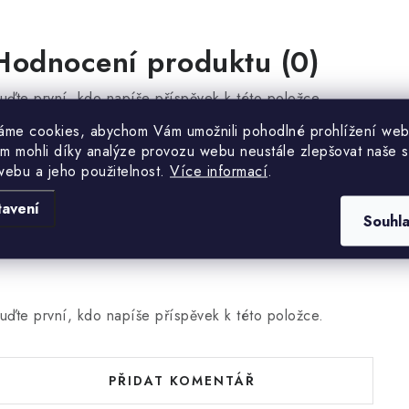
Hodnocení produktu (0)
uďte první, kdo napíše příspěvek k této položce.
áme cookies, abychom Vám umožnili pohodlné prohlížení web
m mohli díky analýze provozu webu neustále zlepšovat naše s
PŘIDAT HODNOCENÍ
webu a jeho použitelnost.
Více informací
.
tavení
Souhl
uďte první, kdo napíše příspěvek k této položce.
PŘIDAT KOMENTÁŘ