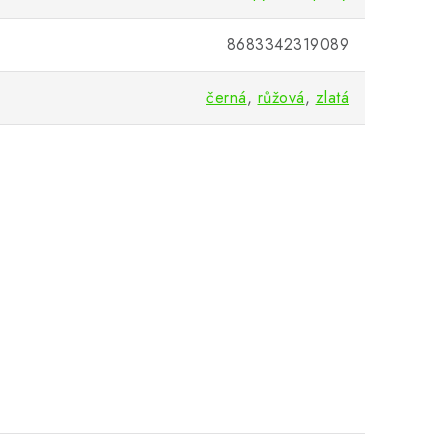
8683342319089
černá
,
růžová
,
zlatá