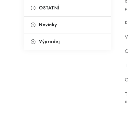
o
OSTATNÍ
p
K
Novinky
V
Výprodej
C
T
C
T
6