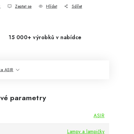
k
Zeptat se
Hlídat
Sdílet
15 000+ výrobků v nabídce
ka ASIR
vé parametry
ASIR
Lampy a lampičky