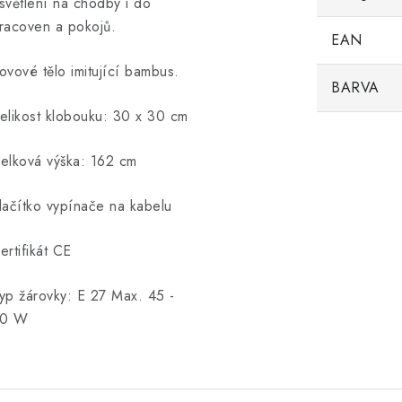
světlení na chodby i do
racoven a pokojů.
EAN
ovové tělo imitující bambus.
BARVA
elikost klobouku: 30 x 30 cm
elková výška: 162 cm
lačítko vypínače na kabelu
ertifikát CE
yp žárovky: E 27 Max. 45 -
0 W