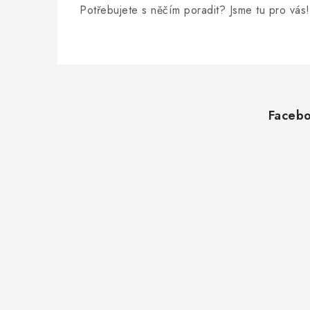
Potřebujete s něčím poradit? Jsme tu pro vás!
Z
á
Faceb
p
a
t
í