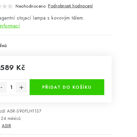
Podrobnosti hodnocení
Neohodnoceno
agantní stojací lampa s kovovým tělem.
informací
dnů
 589 Kč
rná cena:
PŘIDAT DO KOŠÍKU
ží:
ASR-390FLH1137
24 měsíců
:
ASIR