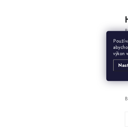
B
Použív
abycho
výkon 
Nas
B